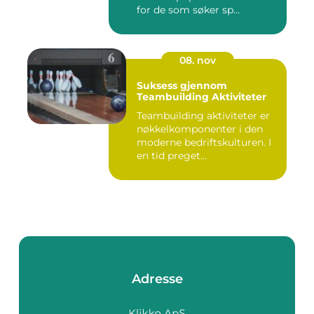
for de som søker sp...
08. nov
Suksess gjennom
Teambuilding Aktiviteter
Teambuilding aktiviteter er
nøkkelkomponenter i den
moderne bedriftskulturen. I
en tid preget...
Adresse