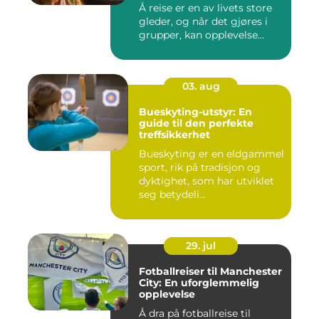
Å reise er en av livets store
gleder, og når det gjøres i
grupper, kan opplevelse...
03. aug
Bueskyting-utstyr: En
guide til den perfekte
treffsikkerhet
Bueskyting er en eldgammel
sport, rik på tradisjon og
dyktighet, som har utviklet
seg betydeli...
29. jul
Fotballreiser til Manchester
City: En uforglemmelig
opplevelse
Å dra på fotballreise til