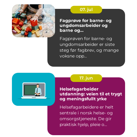
07. jul
Fagprøve for barne- og
ungdomsarbeider og
barne og
ungdomsarbeiderfaget VG1
Fagprøven for barne- og
og VG2
ungdomsarbeider er siste
steg før fagbrev, og mange
voksne opp...
17. jun
Helsefagarbeider
utdanning: veien til et trygt
og meningsfullt yrke
Helsefagarbeidere er helt
sentrale i norsk helse- og
omsorgstjeneste. De gir
praktisk hjelp, pleie o...