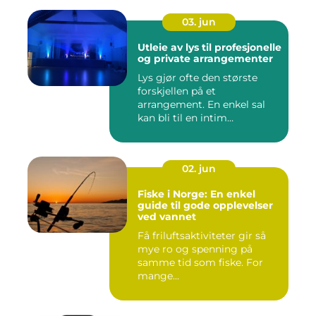
03. jun
Utleie av lys til profesjonelle
og private arrangementer
Lys gjør ofte den største
forskjellen på et
arrangement. En enkel sal
kan bli til en intim
konsertsc...
02. jun
Fiske i Norge: En enkel
guide til gode opplevelser
ved vannet
Få friluftsaktiviteter gir så
mye ro og spenning på
samme tid som fiske. For
mange...