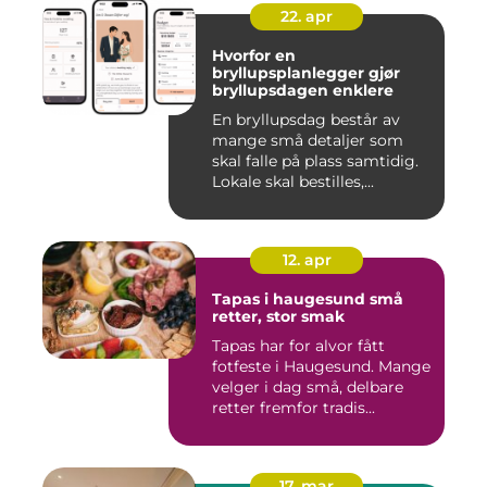
22. apr
Hvorfor en
bryllupsplanlegger gjør
bryllupsdagen enklere
En bryllupsdag består av
mange små detaljer som
skal falle på plass samtidig.
Lokale skal bestilles,...
12. apr
Tapas i haugesund små
retter, stor smak
Tapas har for alvor fått
fotfeste i Haugesund. Mange
velger i dag små, delbare
retter fremfor tradis...
17. mar