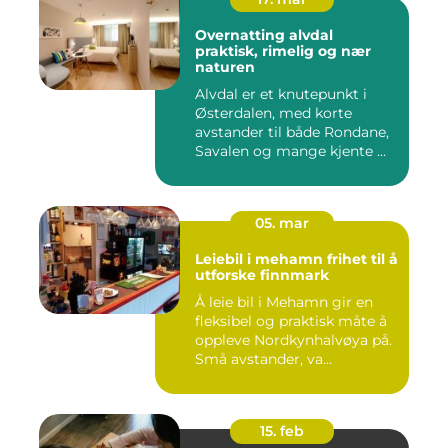
Overnatting alvdal
praktisk, rimelig og nær
naturen
Alvdal er et knutepunkt i
Østerdalen, med korte
avstander til både Rondane,
Savalen og mange kjente ...
05. mar
Leiebil i mehamn frihet til å
utforske finnmark
Å leie bil i Mehamn gir en
fleksibel og praktisk måte å
oppleve Nordkynhalvøya på.
Små avstander, va...
15. feb