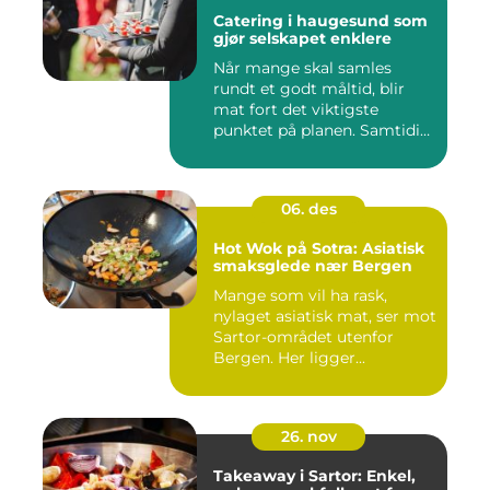
Catering i haugesund som
gjør selskapet enklere
Når mange skal samles
rundt et godt måltid, blir
mat fort det viktigste
punktet på planen. Samtidig
...
06. des
Hot Wok på Sotra: Asiatisk
smaksglede nær Bergen
Mange som vil ha rask,
nylaget asiatisk mat, ser mot
Sartor-området utenfor
Bergen. Her ligger...
26. nov
Takeaway i Sartor: Enkel,