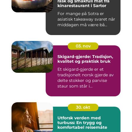
rask og smakfull mat fra
kinarestaurant i Sartor
For mange på Sotra er
asiatisk takeaway svaret når
middagen må være bå...
03. nov
Skigard-gjerde: Tradisjon,
kvalitet og praktisk bruk
Et skigard-gjerde er et
tradisjonelt norsk gjerde av
delte stokker og parvise
staur som står i...
30. okt
Utforsk verden med
turbuss: En trygg og
komfortabel reisemåte