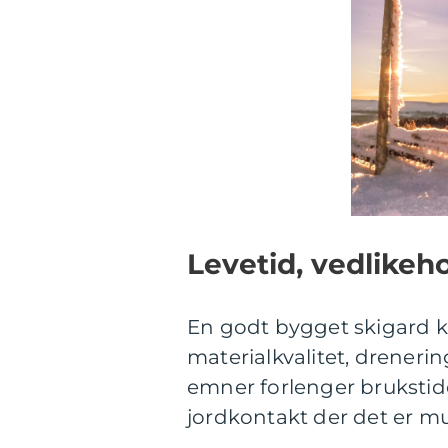
Levetid, vedlikeh
En godt bygget skigard ka
materialkvalitet, dreneri
emner forlenger brukstide
jordkontakt der det er mu