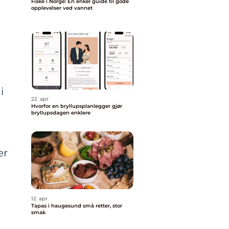
Fiske i Norge: En enkel guide til gode
opplevelser ved vannet
i
22. apr
Hvorfor en bryllupsplanlegger gjør
bryllupsdagen enklere
er
12. apr
Tapas i haugesund små retter, stor
smak