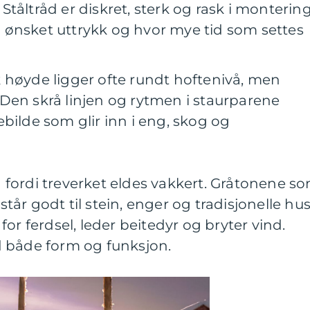
tåltråd er diskret, sterk og rask i montering
 ønsket uttrykk og hvor mye tid som settes
 høyde ligger ofte rundt hoftenivå, men
Den skrå linjen og rytmen i staurparene
bilde som glir inn i eng, skog og
ig fordi treverket eldes vakkert. Gråtonene s
år godt til stein, enger og tradisjonelle hus
or ferdsel, leder beitedyr og bryter vind.
 både form og funksjon.