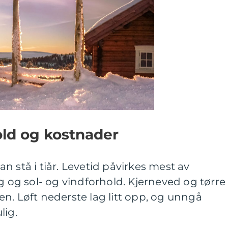
old og kostnader
n stå i tiår. Levetid påvirkes mest av
ng og sol- og vindforhold. Kjerneved og tørre
n. Løft nederste lag litt opp, og unngå
lig.