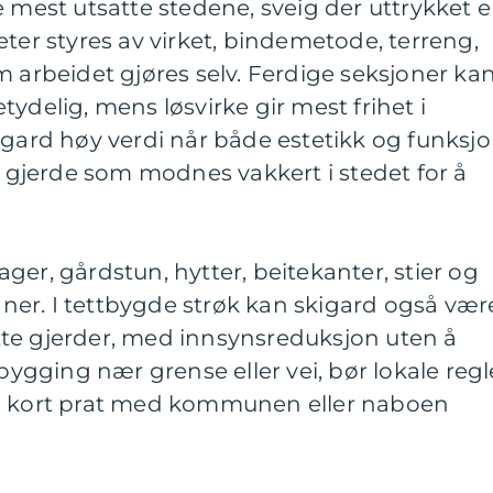
e mest utsatte stedene, sveig der uttrykket e
eter styres av virket, bindemetode, terreng,
m arbeidet gjøres selv. Ferdige seksjoner ka
ydelig, mens løsvirke gir mest frihet i
igard høy verdi når både estetikk og funksj
et gjerde som modnes vakkert i stedet for å
ger, gårdstun, hytter, beitekanter, stier og
er. I tettbygde strøk kan skigard også vær
tette gjerder, med innsynsreduksjon uten å
 bygging nær grense eller vei, bør lokale regl
En kort prat med kommunen eller naboen
.