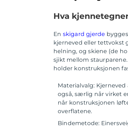
Hva kjennetegner
En
skigard gjerde
bygges 
kjerneved eller tettvokst 
helning, og skiene (de hor
sjikt mellom staurparene. 
holder konstruksjonen fast 
Materialvalg: Kjerneved 
også, særlig når virket 
når konstruksjonen løfter
overflatene.
Bindemetode: Einersveig