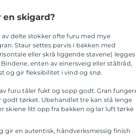
 en skigard?
av delte stokker ofte furu med mye
gran. Staur settes parvis i bakken med
isontale eller skrå liggende stavene) legges 
Bindene, enten av einersveig eller ståltråd,
og gir fleksibilitet i vind og snø.
av furu tåler fukt og sopp godt. Gran funger
er godt tørket. Ubehandlet tre kan stå lenge
 skiene litt opp fra bakken og lar luft tørke
 gir en autentisk, håndverksmessig finish