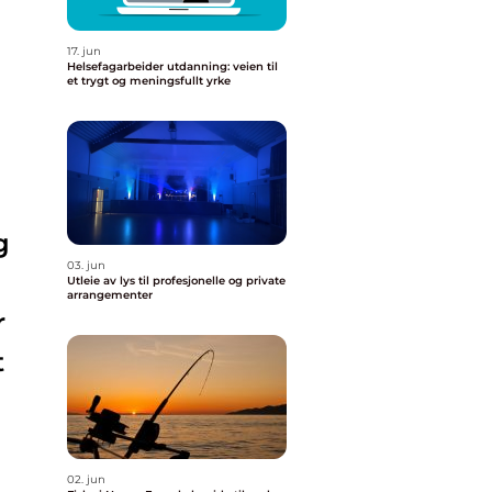
17. jun
Helsefagarbeider utdanning: veien til
et trygt og meningsfullt yrke
g
03. jun
Utleie av lys til profesjonelle og private
arrangementer
r
t
02. jun