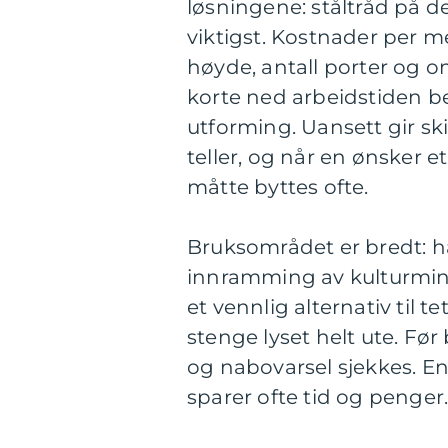
løsningene: ståltråd på d
viktigst. Kostnader per m
høyde, antall porter og o
korte ned arbeidstiden bet
utforming. Uansett gir sk
teller, og når en ønsker 
måtte byttes ofte.
Bruksområdet er bredt: ha
innramming av kulturminn
et vennlig alternativ til 
stenge lyset helt ute. Før
og nabovarsel sjekkes. 
sparer ofte tid og penger