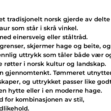
et tradisjonelt norsk gjerde av delte
aur som står i skrå vinkel.
d einersveig eller ståltråd.
grenser, skjermer hage og beite, og
vennlig uttrykk som tåler både vær o
e røtter i norsk kultur og landskap.
en gjennomtenkt. Tømmeret utnytte
aper, og uttrykket passer like god
n hytte eller i en moderne hage.
 for kombinasjonen av stil,
dlikehold.