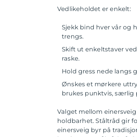
Vedlikeholdet er enkelt:
Sjekk bind hver vår og hø
trengs.
Skift ut enkeltstaver ve
raske.
Hold gress nede langs gj
Ønskes et mørkere uttrykk
brukes punktvis, særlig
Valget mellom einersveig
holdbarhet. Ståltråd gir 
einersveig byr på tradisj