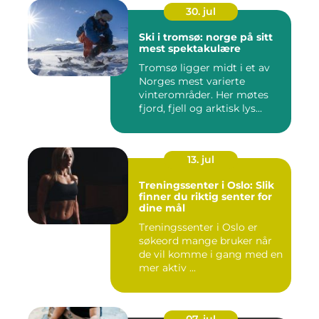
30. jul
Ski i tromsø: norge på sitt
mest spektakulære
Tromsø ligger midt i et av
Norges mest varierte
vinterområder. Her møtes
fjord, fjell og arktisk lys...
13. jul
Treningssenter i Oslo: Slik
finner du riktig senter for
dine mål
Treningssenter i Oslo er
søkeord mange bruker når
de vil komme i gang med en
mer aktiv ...