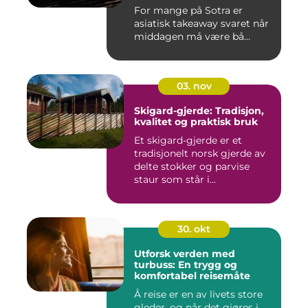
For mange på Sotra er
asiatisk takeaway svaret når
middagen må være bå...
03. nov
Skigard-gjerde: Tradisjon,
kvalitet og praktisk bruk
Et skigard-gjerde er et
tradisjonelt norsk gjerde av
delte stokker og parvise
staur som står i...
30. okt
Utforsk verden med
turbuss: En trygg og
komfortabel reisemåte
Å reise er en av livets store
gleder, og når det gjøres i