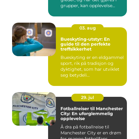
grupper, kan opplevelse...
03. aug
Bueskyting-utstyr: En
guide til den perfekte
treffsikkerhet
Bueskyting er en eldgammel
sport, rik på tradisjon og
dyktighet, som har utviklet
seg betydeli...
29. jul
Fotballreiser til Manchester
City: En uforglemmelig
opplevelse
Å dra på fotballreise til
Manchester City er en drøm
for mange fotballfans