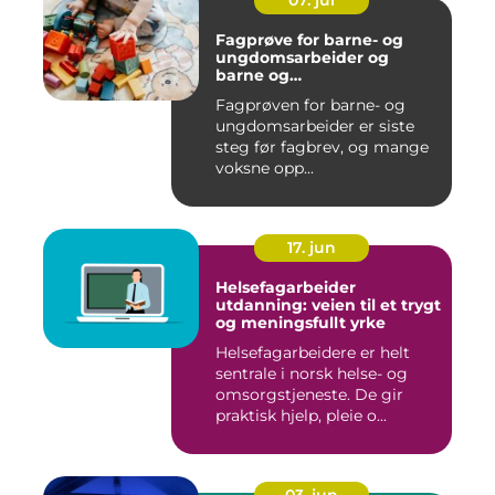
07. jul
Fagprøve for barne- og
ungdomsarbeider og
barne og
ungdomsarbeiderfaget VG1
Fagprøven for barne- og
og VG2
ungdomsarbeider er siste
steg før fagbrev, og mange
voksne opp...
17. jun
Helsefagarbeider
utdanning: veien til et trygt
og meningsfullt yrke
Helsefagarbeidere er helt
sentrale i norsk helse- og
omsorgstjeneste. De gir
praktisk hjelp, pleie o...