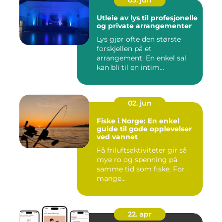
03. jun
Utleie av lys til profesjonelle
og private arrangementer
Lys gjør ofte den største
forskjellen på et
arrangement. En enkel sal
kan bli til en intim
konsertsc...
02. jun
Fiske i Norge: En enkel
guide til gode opplevelser
ved vannet
Få friluftsaktiviteter gir så
mye ro og spenning på
samme tid som fiske. For
mange...
22. apr