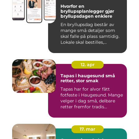
Hvorfor en
bryllupsplanlegger gjør
bryllupsdagen enklere
En bryllupsdag består av
mange små detaljer som
skal falle på plass samtidig.
Lokale skal bestilles,...
12. apr
Tapas i haugesund små
retter, stor smak
Tapas har for alvor fått
fotfeste i Haugesund. Mange
velger i dag små, delbare
retter fremfor tradis...
17. mar