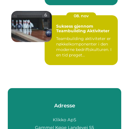
08. nov
Suksess gjennom
Teambuilding Aktiviteter
Teambuilding aktiviteter er
nøkkelkomponenter i den
moderne bedriftskulturen. I
en tid preget...
Adresse