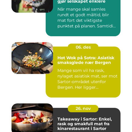
gjør selskapet enklere
Når mange skal samles
rundt et godt måltid, blir
mat fort det viktigste
punktet på planen. Samtidig
...
06. des
Hot Wok på Sotra: Asiatisk
smaksglede nær Bergen
Mange som vil ha rask,
nylaget asiatisk mat, ser mot
Sartor-området utenfor
Bergen. Her ligger...
26. nov
Takeaway i Sartor: Enkel,
rask og smakfull mat fra
kinarestaurant i Sartor