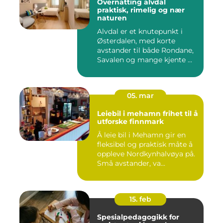
Overnatting alvdal
praktisk, rimelig og nær
naturen
Alvdal er et knutepunkt i
Østerdalen, med korte
avstander til både Rondane,
Savalen og mange kjente ...
05. mar
Leiebil i mehamn frihet til å
utforske finnmark
Å leie bil i Mehamn gir en
fleksibel og praktisk måte å
oppleve Nordkynhalvøya på.
Små avstander, va...
15. feb
Spesialpedagogikk for