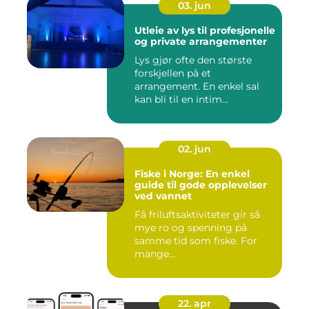
03. jun
Utleie av lys til profesjonelle
og private arrangementer
Lys gjør ofte den største
forskjellen på et
arrangement. En enkel sal
kan bli til en intim
konsertsc...
02. jun
Fiske i Norge: En enkel
guide til gode opplevelser
ved vannet
Få friluftsaktiviteter gir så
mye ro og spenning på
samme tid som fiske. For
mange...
22. apr