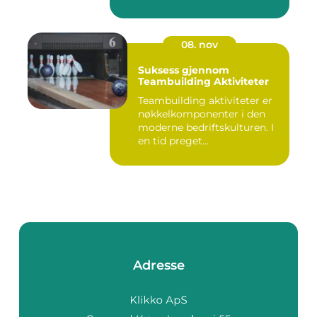
08. nov
Suksess gjennom
Teambuilding Aktiviteter
Teambuilding aktiviteter er
nøkkelkomponenter i den
moderne bedriftskulturen. I
en tid preget...
Adresse