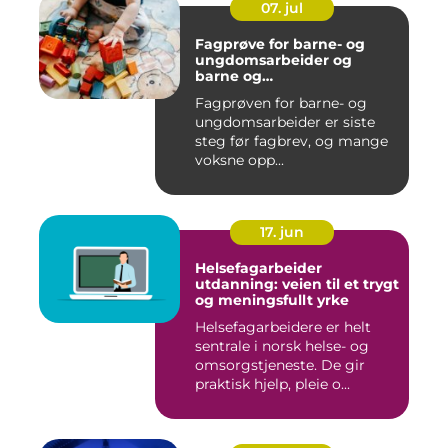
07. jul
Fagprøve for barne- og
ungdomsarbeider og
barne og
ungdomsarbeiderfaget VG1
Fagprøven for barne- og
og VG2
ungdomsarbeider er siste
steg før fagbrev, og mange
voksne opp...
17. jun
Helsefagarbeider
utdanning: veien til et trygt
og meningsfullt yrke
Helsefagarbeidere er helt
sentrale i norsk helse- og
omsorgstjeneste. De gir
praktisk hjelp, pleie o...