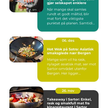
gjør selskapet enklere
Når mange skal samles
rundt et godt måltid, blir
mat fort det viktigste
punktet på planen. Samtidig
...
06. des
Hot Wok på Sotra: Asiatisk
smaksglede nær Bergen
Mange som vil ha rask,
nylaget asiatisk mat, ser mot
Sartor-området utenfor
Bergen. Her ligger...
26. nov
Takeaway i Sartor: Enkel,
rask og smakfull mat fra
kinarestaurant i Sartor