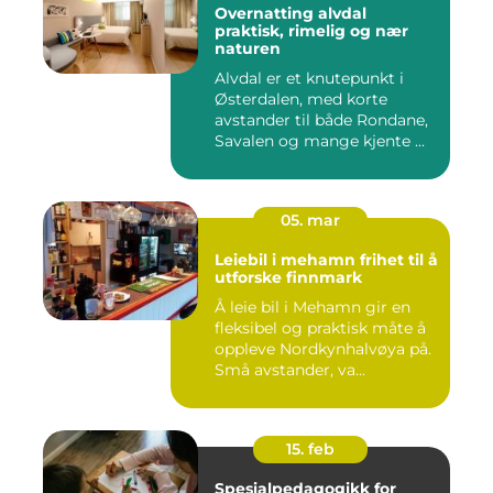
Overnatting alvdal
praktisk, rimelig og nær
naturen
Alvdal er et knutepunkt i
Østerdalen, med korte
avstander til både Rondane,
Savalen og mange kjente ...
05. mar
Leiebil i mehamn frihet til å
utforske finnmark
Å leie bil i Mehamn gir en
fleksibel og praktisk måte å
oppleve Nordkynhalvøya på.
Små avstander, va...
15. feb
Spesialpedagogikk for