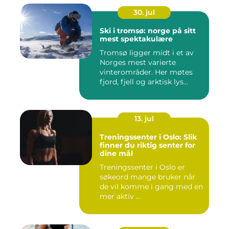
30. jul
Ski i tromsø: norge på sitt
mest spektakulære
Tromsø ligger midt i et av
Norges mest varierte
vinterområder. Her møtes
fjord, fjell og arktisk lys...
13. jul
Treningssenter i Oslo: Slik
finner du riktig senter for
dine mål
Treningssenter i Oslo er
søkeord mange bruker når
de vil komme i gang med en
mer aktiv ...