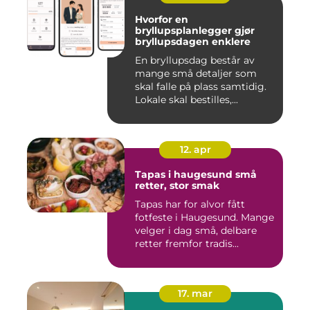
Hvorfor en
bryllupsplanlegger gjør
bryllupsdagen enklere
En bryllupsdag består av
mange små detaljer som
skal falle på plass samtidig.
Lokale skal bestilles,...
12. apr
Tapas i haugesund små
retter, stor smak
Tapas har for alvor fått
fotfeste i Haugesund. Mange
velger i dag små, delbare
retter fremfor tradis...
17. mar