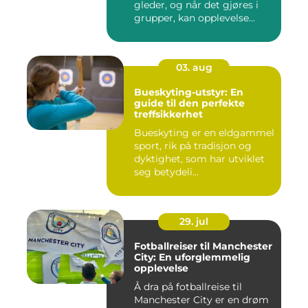
gleder, og når det gjøres i
grupper, kan opplevelse...
03. aug
Bueskyting-utstyr: En
guide til den perfekte
treffsikkerhet
Bueskyting er en eldgammel
sport, rik på tradisjon og
dyktighet, som har utviklet
seg betydeli...
29. jul
Fotballreiser til Manchester
City: En uforglemmelig
opplevelse
Å dra på fotballreise til
Manchester City er en drøm