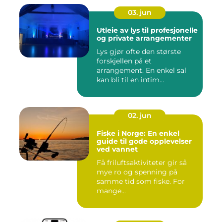
03. jun
Utleie av lys til profesjonelle
og private arrangementer
Lys gjør ofte den største
forskjellen på et
arrangement. En enkel sal
kan bli til en intim
konsertsc...
02. jun
Fiske i Norge: En enkel
guide til gode opplevelser
ved vannet
Få friluftsaktiviteter gir så
mye ro og spenning på
samme tid som fiske. For
mange...