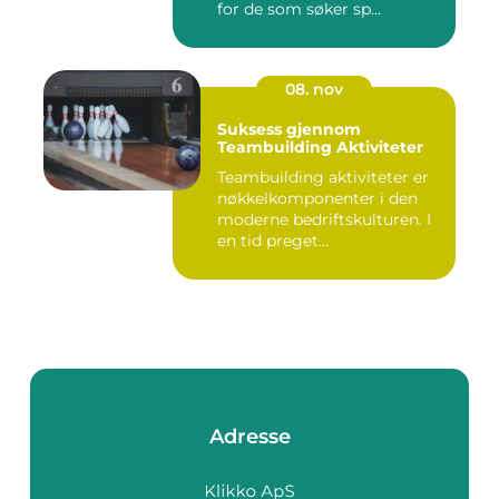
for de som søker sp...
08. nov
Suksess gjennom
Teambuilding Aktiviteter
Teambuilding aktiviteter er
nøkkelkomponenter i den
moderne bedriftskulturen. I
en tid preget...
Adresse