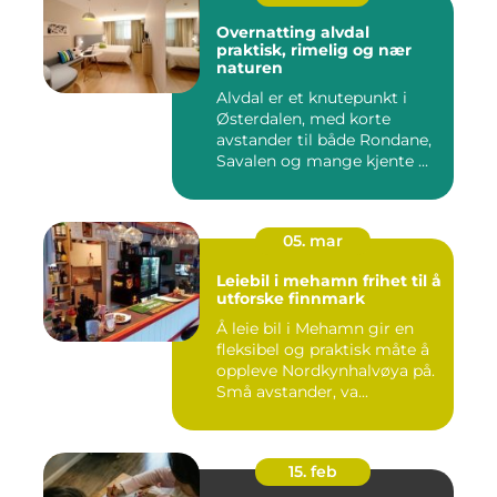
Overnatting alvdal
praktisk, rimelig og nær
naturen
Alvdal er et knutepunkt i
Østerdalen, med korte
avstander til både Rondane,
Savalen og mange kjente ...
05. mar
Leiebil i mehamn frihet til å
utforske finnmark
Å leie bil i Mehamn gir en
fleksibel og praktisk måte å
oppleve Nordkynhalvøya på.
Små avstander, va...
15. feb