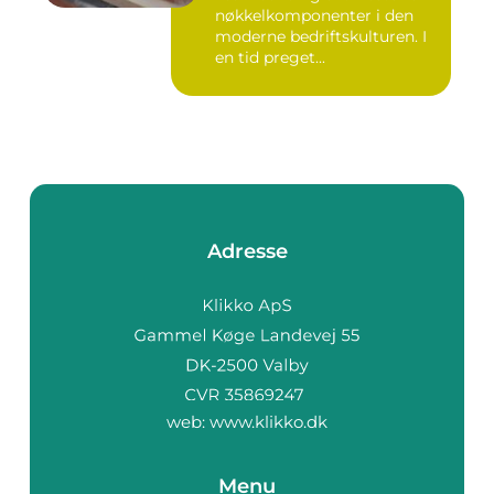
nøkkelkomponenter i den
moderne bedriftskulturen. I
en tid preget...
Adresse
web:
www.klikko.dk
Menu