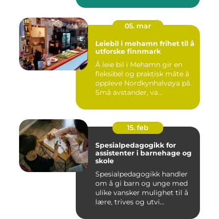
05. mar
Leiebil i mehamn frihet til å
utforske finnmark
Å leie bil i Mehamn gir en
fleksibel og praktisk måte å
oppleve Nordkynhalvøya på.
Små avstander, va...
15. feb
Spesialpedagogikk for
assistenter i barnehage og
skole
Spesialpedagogikk handler
om å gi barn og unge med
ulike vansker mulighet til å
lære, trives og utvi...