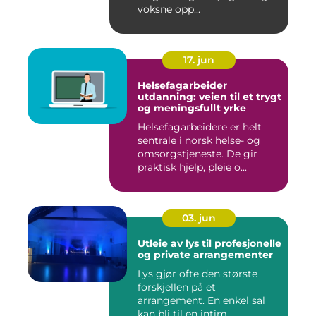
voksne opp...
17. jun
Helsefagarbeider
utdanning: veien til et trygt
og meningsfullt yrke
Helsefagarbeidere er helt
sentrale i norsk helse- og
omsorgstjeneste. De gir
praktisk hjelp, pleie o...
03. jun
Utleie av lys til profesjonelle
og private arrangementer
Lys gjør ofte den største
forskjellen på et
arrangement. En enkel sal
kan bli til en intim