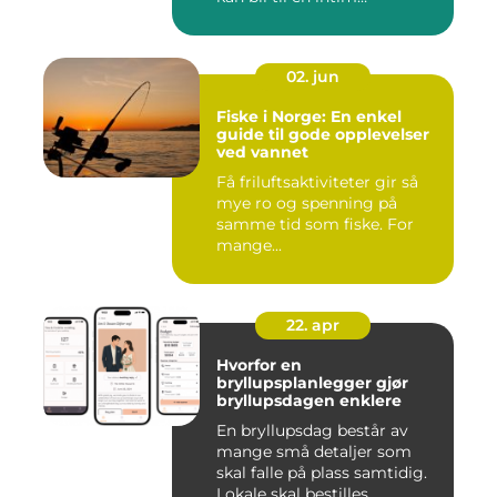
konsertsc...
02. jun
Fiske i Norge: En enkel
guide til gode opplevelser
ved vannet
Få friluftsaktiviteter gir så
mye ro og spenning på
samme tid som fiske. For
mange...
22. apr
Hvorfor en
bryllupsplanlegger gjør
bryllupsdagen enklere
En bryllupsdag består av
mange små detaljer som
skal falle på plass samtidig.
Lokale skal bestilles,...