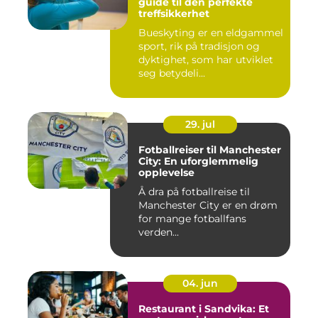
guide til den perfekte
treffsikkerhet
Bueskyting er en eldgammel
sport, rik på tradisjon og
dyktighet, som har utviklet
seg betydeli...
29. jul
Fotballreiser til Manchester
City: En uforglemmelig
opplevelse
Å dra på fotballreise til
Manchester City er en drøm
for mange fotballfans
verden...
04. jun
Restaurant i Sandvika: Et