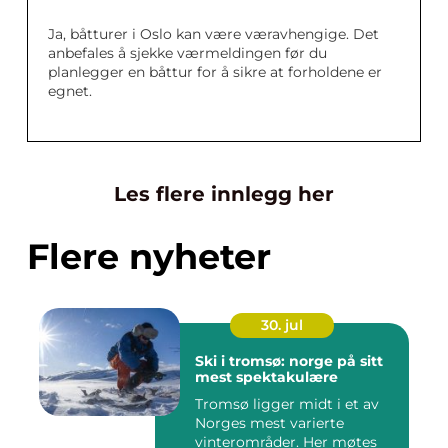
Ja, båtturer i Oslo kan være væravhengige. Det
anbefales å sjekke værmeldingen før du
planlegger en båttur for å sikre at forholdene er
egnet.
Les flere innlegg her
Flere nyheter
30. jul
Ski i tromsø: norge på sitt
mest spektakulære
Tromsø ligger midt i et av
Norges mest varierte
vinterområder. Her møtes