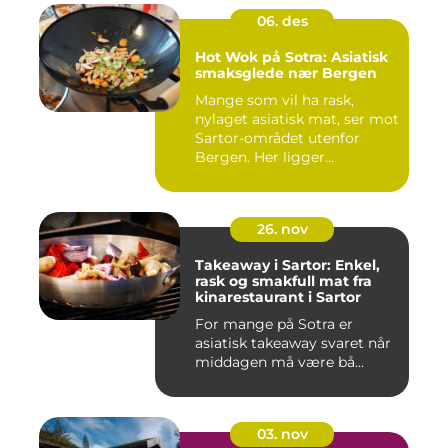
06. des
Hot Wok på Sotra: Asiatisk
smaksglede nær Bergen
Mange som vil ha rask,
nylaget asiatisk mat, ser mot
Sartor-området utenfor
Bergen. Her ligger...
26. nov
Takeaway i Sartor: Enkel,
rask og smakfull mat fra
kinarestaurant i Sartor
For mange på Sotra er
asiatisk takeaway svaret når
middagen må være bå...
03. nov