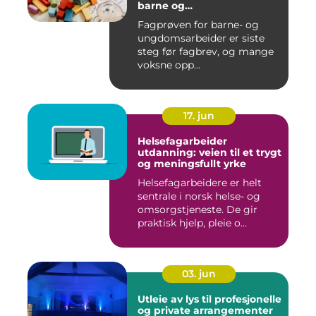
barne og
ungdomsarbeiderfaget VG1
Fagprøven for barne- og
og VG2
ungdomsarbeider er siste
steg før fagbrev, og mange
voksne opp...
17. jun
Helsefagarbeider
utdanning: veien til et trygt
og meningsfullt yrke
Helsefagarbeidere er helt
sentrale i norsk helse- og
omsorgstjeneste. De gir
praktisk hjelp, pleie o...
03. jun
Utleie av lys til profesjonelle
og private arrangementer