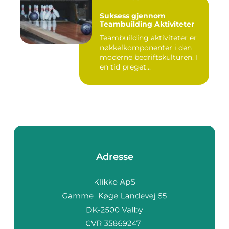
Suksess gjennom
Teambuilding Aktiviteter
Teambuilding aktiviteter er
nøkkelkomponenter i den
moderne bedriftskulturen. I
en tid preget...
Adresse