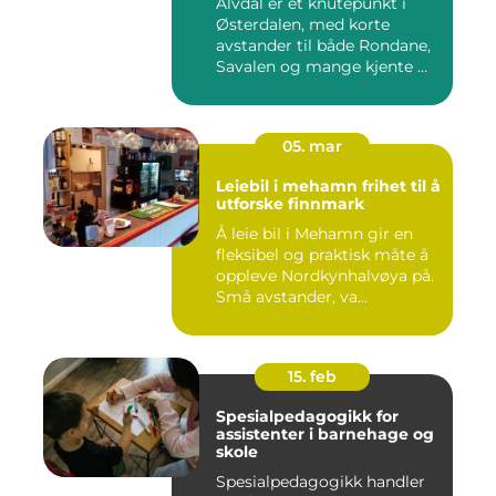
Alvdal er et knutepunkt i
Østerdalen, med korte
avstander til både Rondane,
Savalen og mange kjente ...
05. mar
Leiebil i mehamn frihet til å
utforske finnmark
Å leie bil i Mehamn gir en
fleksibel og praktisk måte å
oppleve Nordkynhalvøya på.
Små avstander, va...
15. feb
Spesialpedagogikk for
assistenter i barnehage og
skole
Spesialpedagogikk handler