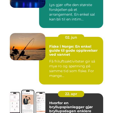
Lys gjør ofte den største
forskjellen på et
arrangement. En enkel sal
kan bli til en intim
konsertsc...
02. jun
Fiske i Norge: En enkel
guide til gode opplevelser
ved vannet
Få friluftsaktiviteter gir så
mye ro og spenning på
samme tid som fiske. For
mange...
22. apr
Hvorfor en
bryllupsplanlegger gjør
bryllupsdagen enklere