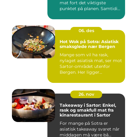
mat fort det viktigste
punktet på planen. Samtidig
...
06. des
Hot Wok på Sotra: Asiatisk
smaksglede nær Bergen
Mange som vil ha rask,
nylaget asiatisk mat, ser mot
Sartor-området utenfor
Bergen. Her ligger...
26. nov
Takeaway i Sartor: Enkel,
rask og smakfull mat fra
kinarestaurant i Sartor
For mange på Sotra er
asiatisk takeaway svaret når
middagen må være bå...