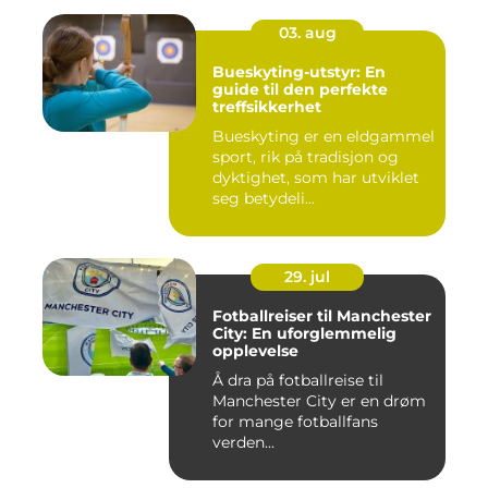
03. aug
Bueskyting-utstyr: En
guide til den perfekte
treffsikkerhet
Bueskyting er en eldgammel
sport, rik på tradisjon og
dyktighet, som har utviklet
seg betydeli...
29. jul
Fotballreiser til Manchester
City: En uforglemmelig
opplevelse
Å dra på fotballreise til
Manchester City er en drøm
for mange fotballfans
verden...