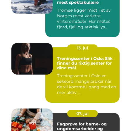
mest spektakulære
Tromsø ligger midt i et av
Norges mest varierte
vinterområder. Her møtes
fjord, fjell og arktisk lys...
13. jul
Treningssenter i Oslo: Slik
finner du riktig senter for
dine mål
Treningssenter i Oslo er
søkeord mange bruker når
de vil komme i gang med en
mer aktiv ...
07. jul
Fagprøve for barne- og
ungdomsarbeider og