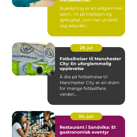
treffsikkerhet
Bueskyting er en eldgammel
sport, rik på tradisjon og
dyktighet, som har utviklet
seg betydeli...
29. jul
Fotballreiser til Manchester
City: En uforglemmelig
opplevelse
Å dra på fotballreise til
Manchester City er en drøm
for mange fotballfans
verden...
04. jun
Restaurant i Sandvika: Et
gastronomisk eventyr