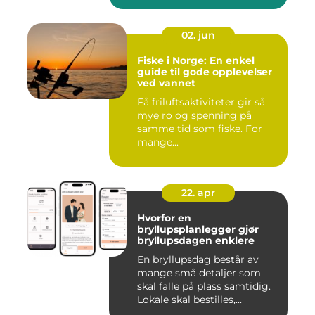
02. jun
Fiske i Norge: En enkel
guide til gode opplevelser
ved vannet
Få friluftsaktiviteter gir så
mye ro og spenning på
samme tid som fiske. For
mange...
22. apr
Hvorfor en
bryllupsplanlegger gjør
bryllupsdagen enklere
En bryllupsdag består av
mange små detaljer som
skal falle på plass samtidig.
Lokale skal bestilles,...