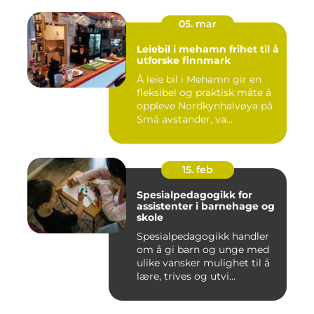
05. mar
Leiebil i mehamn frihet til å
utforske finnmark
Å leie bil i Mehamn gir en
fleksibel og praktisk måte å
oppleve Nordkynhalvøya på.
Små avstander, va...
15. feb
Spesialpedagogikk for
assistenter i barnehage og
skole
Spesialpedagogikk handler
om å gi barn og unge med
ulike vansker mulighet til å
lære, trives og utvi...