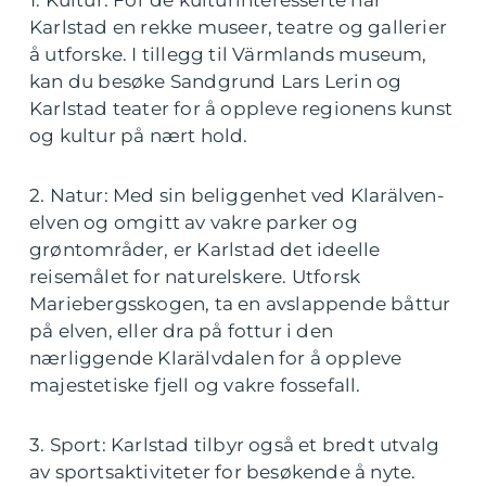
1. Kultur: For de kulturinteresserte har
Karlstad en rekke museer, teatre og gallerier
å utforske. I tillegg til Värmlands museum,
kan du besøke Sandgrund Lars Lerin og
Karlstad teater for å oppleve regionens kunst
og kultur på nært hold.
2. Natur: Med sin beliggenhet ved Klarälven-
elven og omgitt av vakre parker og
grøntområder, er Karlstad det ideelle
reisemålet for naturelskere. Utforsk
Mariebergsskogen, ta en avslappende båttur
på elven, eller dra på fottur i den
nærliggende Klarälvdalen for å oppleve
majestetiske fjell og vakre fossefall.
3. Sport: Karlstad tilbyr også et bredt utvalg
av sportsaktiviteter for besøkende å nyte.