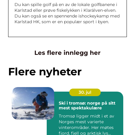
Du kan spille golf på en av de lokale golfbanene i
Karlstad eller prøve fiskelykken i Klarälven-elven.
Du kan også se en spennende ishockeykamp med
Karlstad HK, som er en populær sport i byen.
Les flere innlegg her
Flere nyheter
30. jul
Ski i tromsø: norge på sitt
mest spektakulære
Tromsø ligger midt i et av
Norges mest varierte
vinterområder. Her møtes
fjord, fjell og arktisk lys...