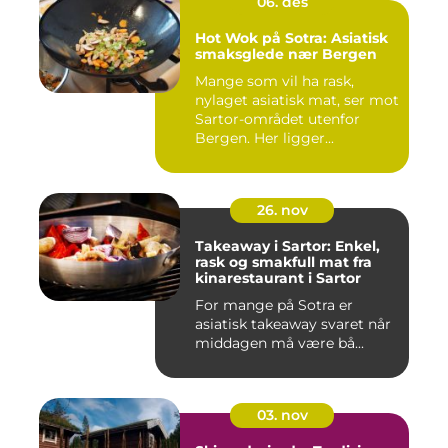
06. des
Hot Wok på Sotra: Asiatisk
smaksglede nær Bergen
Mange som vil ha rask,
nylaget asiatisk mat, ser mot
Sartor-området utenfor
Bergen. Her ligger...
26. nov
Takeaway i Sartor: Enkel,
rask og smakfull mat fra
kinarestaurant i Sartor
For mange på Sotra er
asiatisk takeaway svaret når
middagen må være bå...
03. nov