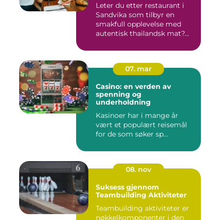
Leter du etter restaurant i
Sandvika som tilbyr en
smakfull opplevelse med
autentisk thailandsk mat?...
07. mar
Casino: en verden av
spenning og
underholdning
Kasinoer har i mange år
vært et populært reisemål
for de som søker sp...
08. nov
Suksess gjennom
Teambuilding Aktiviteter
Teambuilding aktiviteter er
nøkkelkomponenter i den