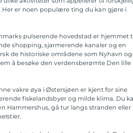
ulike aktiviteter som appellerer til forskjelli
. Her er noen populære ting du kan gjøre i
nmarks pulserende hovedstad er hjemmet ti
nde shopping, sjarmerende kanaler og en
forsk de historiske områdene som Nyhavn og
glem å besøke den verdensberømte Den lille
ne vakre øya i Østersjøen er kjent for sine
merende fiskelandsbyer og milde klima. Du k
n Hammershus, gå tur langs stranden eller
lstier.