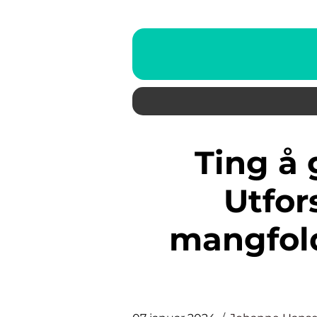
Ting å gjøre i Danmark:
Utfor
mangfol