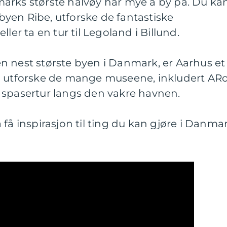
arks største halvøy har mye å by på. Du ka
yen Ribe, utforske de fantastiske
ler ta en tur til Legoland i Billund.
n nest største byen i Danmark, er Aarhus et
n utforske de mange museene, inkludert AR
 spasertur langs den vakre havnen.
få inspirasjon til ting du kan gjøre i Danmar