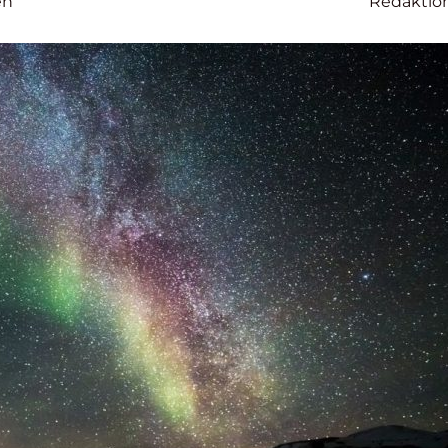
en
Redaktio