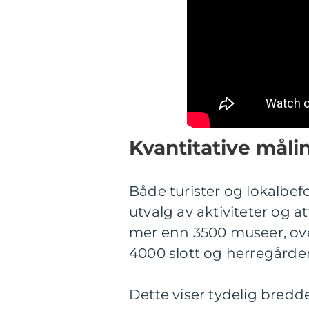
Kvantitative måli
Både turister og lokalbef
utvalg av aktiviteter og at
mer enn 3500 museer, ove
4000 slott og herregårder 
Dette viser tydelig bredd