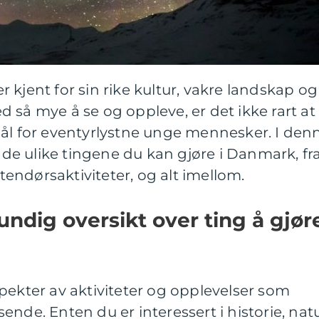
 kjent for sin rike kultur, vakre landskap og
 så mye å se og oppleve, er det ikke rart at
mål for eventyrlystne unge mennesker. I den
e de ulike tingene du kan gjøre i Danmark, fr
utendørsaktiviteter, og alt imellom.
undig oversikt over ting å gjør
pekter av aktiviteter og opplevelser som
eisende. Enten du er interessert i historie, nat