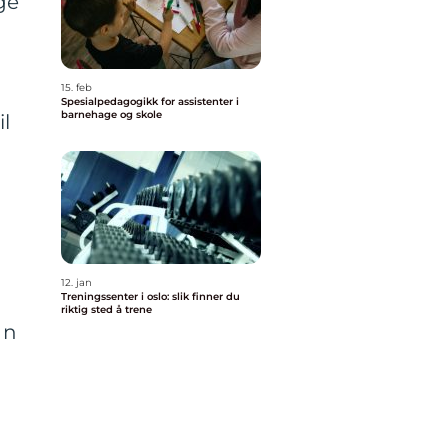
ge
15. feb
Spesialpedagogikk for assistenter i
barnehage og skole
l
12. jan
Treningssenter i oslo: slik finner du
riktig sted å trene
an