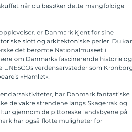
bli skuffet når du besøker dette mangfoldige
 opplevelser, er Danmark kjent for sine
riske slott og arkitektoniske perler. Du ka
forske det berømte Nationalmuseet i
lære om Danmarks fascinerende historie og
søke UNESCOs verdensarvsteder som Kronbor
peare’s «Hamlet».
tendørsaktiviteter, har Danmark fantastiske
ske de vakre strendene langs Skagerrak og
keltur gjennom de pittoreske landsbyene på
mark har også flotte muligheter for