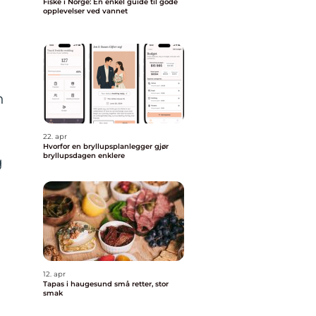
Fiske i Norge: En enkel guide til gode
opplevelser ved vannet
n
22. apr
Hvorfor en bryllupsplanlegger gjør
bryllupsdagen enklere
g
12. apr
Tapas i haugesund små retter, stor
smak