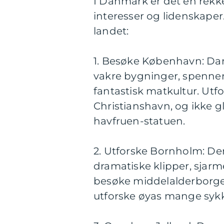
I Danmark er det en rekke 
interesser og lidenskaper
landet:
1. Besøke København: Da
vakre bygninger, spenne
fantastisk matkultur. Ut
Christianshavn, og ikke 
havfruen-statuen.
2. Utforske Bornholm: Den
dramatiske klipper, sjar
besøke middelalderborge
utforske øyas mange sykke