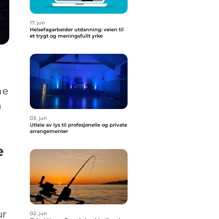
17. jun
Helsefagarbeider utdanning: veien til
et trygt og meningsfullt yrke
ne
a
03. jun
Utleie av lys til profesjonelle og private
arrangementer
e
ur
02. jun