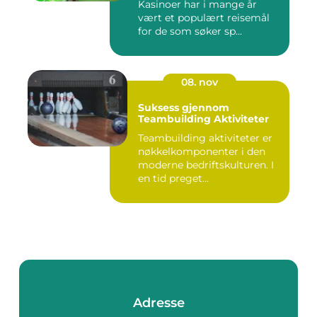
Kasinoer har i mange år
vært et populært reisemål
for de som søker sp...
08. nov
Suksess gjennom
Teambuilding Aktiviteter
Teambuilding aktiviteter er
nøkkelkomponenter i den
moderne bedriftskulturen. I
en tid preget...
Adresse