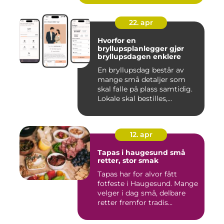
22. apr
Hvorfor en
bryllupsplanlegger gjør
bryllupsdagen enklere
En bryllupsdag består av
mange små detaljer som
skal falle på plass samtidig.
Lokale skal bestilles,...
12. apr
Tapas i haugesund små
retter, stor smak
Tapas har for alvor fått
fotfeste i Haugesund. Mange
velger i dag små, delbare
retter fremfor tradis...