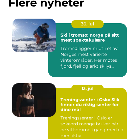
Flere nyheter
30. jul
Ski i tromsø: norge på sitt
mest spektakulære
Tromsø ligger midt i et av
Norges mest varierte
vinterområder. Her møtes
fjord, fjell og arktisk lys...
13. jul
Treningssenter i Oslo: Slik
finner du riktig senter for
dine mål
Treningssenter i Oslo er
søkeord mange bruker når
de vil komme i gang med en
mer aktiv ...