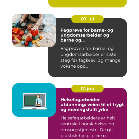
07. jul
Fagprøve for barne- og
ungdomsarbeider og
barne og
ungdomsarbeiderfaget VG1
Fagprøven for barne- og
og VG2
ungdomsarbeider er siste
steg før fagbrev, og mange
voksne opp...
17. jun
Helsefagarbeider
utdanning: veien til et trygt
og meningsfullt yrke
Helsefagarbeidere er helt
sentrale i norsk helse- og
omsorgstjeneste. De gir
praktisk hjelp, pleie o...