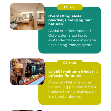
17. mar
Overnatting alvdal
praktisk, rimelig og nær
naturen
Alvdal er et knutepunkt i
Østerdalen, med korte
avstander til både Rondane,
Savalen og mange kjente ...
05. mar
Leiebil i mehamn frihet til å
utforske finnmark
Å leie bil i Mehamn gir en
fleksibel og praktisk måte å
oppleve Nordkynhalvøya på.
Små avstander, va...