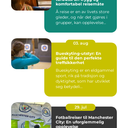
komfortabel reisemåte
Å reise er en av livets store
gleder, og når det gjøres i
grupper, kan opplevelse...
03. aug
Bueskyting-utstyr: En
guide til den perfekte
treffsikkerhet
Bueskyting er en eldgammel
sport, rik på tradisjon og
dyktighet, som har utviklet
seg betydeli...
29. jul
Fotballreiser til Manchester
City: En uforglemmelig
opplevelse