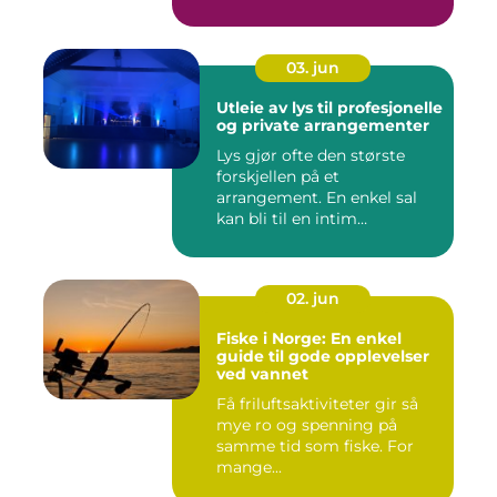
03. jun
Utleie av lys til profesjonelle
og private arrangementer
Lys gjør ofte den største
forskjellen på et
arrangement. En enkel sal
kan bli til en intim
konsertsc...
02. jun
Fiske i Norge: En enkel
guide til gode opplevelser
ved vannet
Få friluftsaktiviteter gir så
mye ro og spenning på
samme tid som fiske. For
mange...