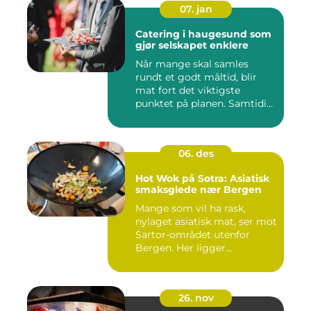
07. jan
Catering i haugesund som
gjør selskapet enklere
Når mange skal samles
rundt et godt måltid, blir
mat fort det viktigste
punktet på planen. Samtidig
...
06. des
Hot Wok på Sotra: Asiatisk
smaksglede nær Bergen
Mange som vil ha rask,
nylaget asiatisk mat, ser mot
Sartor-området utenfor
Bergen. Her ligger...
26. nov