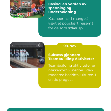
Casino: en verden av
spenning og
underholdning
Kasinoer har i mange år
vært et populært reisemål
for de som søker sp...
08. nov
Suksess gjennom
Teambuilding Aktiviteter
Teambuilding aktiviteter er
nøkkelkomponenter i den
moderne bedriftskulturen. I
en tid preget...