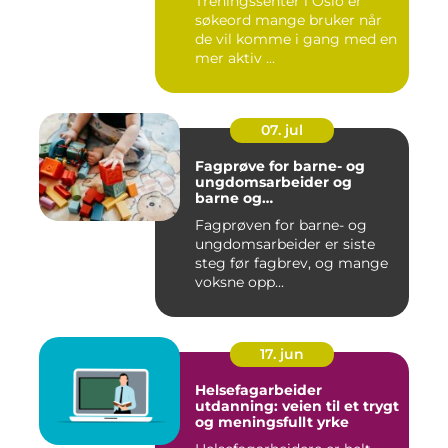
Treningssenter i Oslo er
søkeord mange bruker når
de vil komme i gang med en
mer aktiv ...
07. jul
Fagprøve for barne- og
ungdomsarbeider og
barne og
ungdomsarbeiderfaget VG1
Fagprøven for barne- og
og VG2
ungdomsarbeider er siste
steg før fagbrev, og mange
voksne opp...
17. jun
Helsefagarbeider
utdanning: veien til et trygt
og meningsfullt yrke