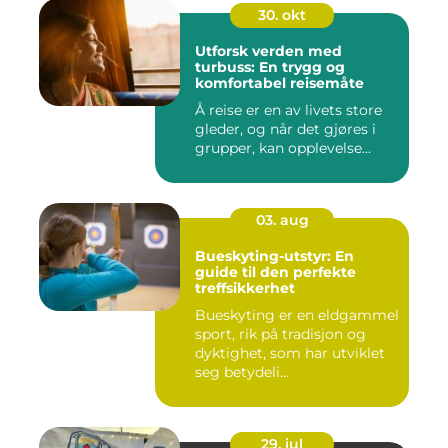
30. okt
Utforsk verden med
turbuss: En trygg og
komfortabel reisemåte
Å reise er en av livets store
gleder, og når det gjøres i
grupper, kan opplevelse...
03. aug
Bueskyting-utstyr: En
guide til den perfekte
treffsikkerhet
Bueskyting er en eldgammel
sport, rik på tradisjon og
dyktighet, som har utviklet
seg betydeli...
29. jul