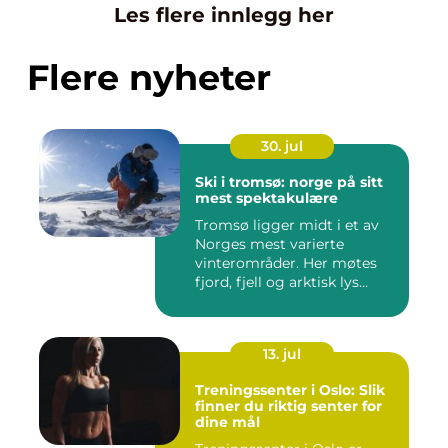
Les flere innlegg her
Flere nyheter
30. jul
Ski i tromsø: norge på sitt
mest spektakulære
Tromsø ligger midt i et av
Norges mest varierte
vinterområder. Her møtes
fjord, fjell og arktisk lys...
13. jul
Treningssenter i Oslo: Slik
finner du riktig senter for
dine mål