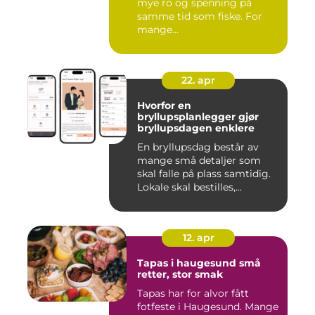
mye ro og spenning på
samme tid som fiske. For
mange...
22. apr
Hvorfor en
bryllupsplanlegger gjør
bryllupsdagen enklere
En bryllupsdag består av
mange små detaljer som
skal falle på plass samtidig.
Lokale skal bestilles,...
12. apr
Tapas i haugesund små
retter, stor smak
Tapas har for alvor fått
fotfeste i Haugesund. Mange