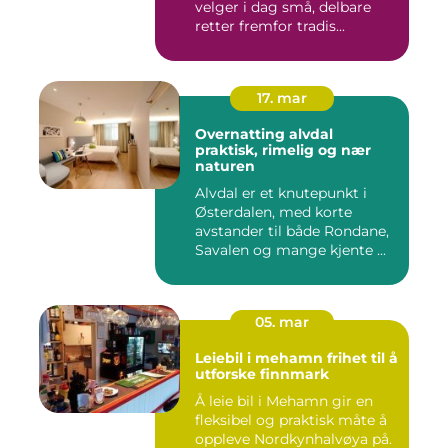
velger i dag små, delbare
retter fremfor tradis...
17. mar
Overnatting alvdal
praktisk, rimelig og nær
naturen
Alvdal er et knutepunkt i
Østerdalen, med korte
avstander til både Rondane,
Savalen og mange kjente ...
05. mar
Leiebil i mehamn frihet til å
utforske finnmark
Å leie bil i Mehamn gir en
fleksibel og praktisk måte å
oppleve Nordkynhalvøya på.