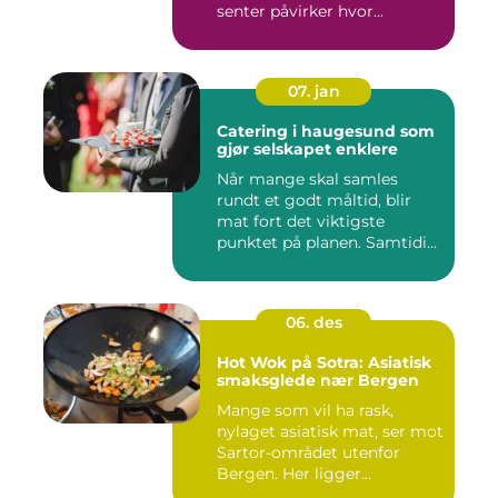
senter påvirker hvor...
07. jan
Catering i haugesund som
gjør selskapet enklere
Når mange skal samles
rundt et godt måltid, blir
mat fort det viktigste
punktet på planen. Samtidig
...
06. des
Hot Wok på Sotra: Asiatisk
smaksglede nær Bergen
Mange som vil ha rask,
nylaget asiatisk mat, ser mot
Sartor-området utenfor
Bergen. Her ligger...