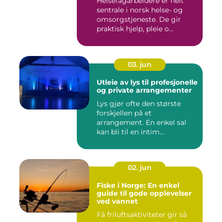
Helsefagarbeidere er helt
sentrale i norsk helse- og
omsorgstjeneste. De gir
praktisk hjelp, pleie o...
03. jun
Utleie av lys til profesjonelle
og private arrangementer
Lys gjør ofte den største
forskjellen på et
arrangement. En enkel sal
kan bli til en intim
konsertsc...
02. jun
Fiske i Norge: En enkel
guide til gode opplevelser
ved vannet
Få friluftsaktiviteter gir så