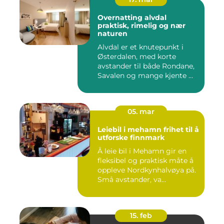
Overnatting alvdal
praktisk, rimelig og nær
naturen
Alvdal er et knutepunkt i
Østerdalen, med korte
avstander til både Rondane,
Savalen og mange kjente ...
05. mar
Leiebil i mehamn frihet til å
utforske finnmark
Å leie bil i Mehamn gir en
fleksibel og praktisk måte å
oppleve Nordkynhalvøya på.
Små avstander, va...
15. feb