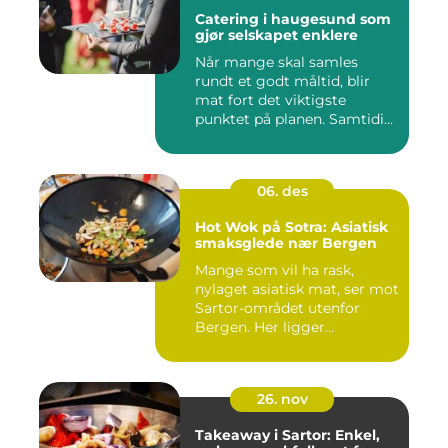
Catering i haugesund som
gjør selskapet enklere
Når mange skal samles
rundt et godt måltid, blir
mat fort det viktigste
punktet på planen. Samtidig
...
06. des
Hot Wok på Sotra: Asiatisk
smaksglede nær Bergen
Mange som vil ha rask,
nylaget asiatisk mat, ser mot
Sartor-området utenfor
Bergen. Her ligger...
26. nov
Takeaway i Sartor: Enkel,