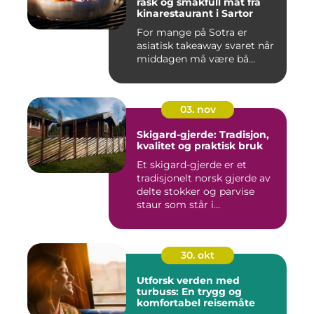
rask og smakfull mat fra
kinarestaurant i Sartor
For mange på Sotra er
asiatisk takeaway svaret når
middagen må være bå...
03. nov
Skigard-gjerde: Tradisjon,
kvalitet og praktisk bruk
Et skigard-gjerde er et
tradisjonelt norsk gjerde av
delte stokker og parvise
staur som står i...
30. okt
Utforsk verden med
turbuss: En trygg og
komfortabel reisemåte