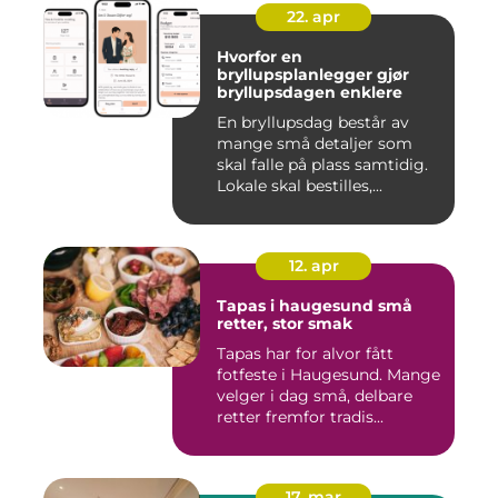
22. apr
Hvorfor en
bryllupsplanlegger gjør
bryllupsdagen enklere
En bryllupsdag består av
mange små detaljer som
skal falle på plass samtidig.
Lokale skal bestilles,...
12. apr
Tapas i haugesund små
retter, stor smak
Tapas har for alvor fått
fotfeste i Haugesund. Mange
velger i dag små, delbare
retter fremfor tradis...
17. mar