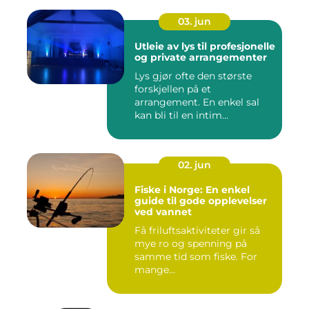
03. jun
Utleie av lys til profesjonelle
og private arrangementer
Lys gjør ofte den største
forskjellen på et
arrangement. En enkel sal
kan bli til en intim
konsertsc...
02. jun
Fiske i Norge: En enkel
guide til gode opplevelser
ved vannet
Få friluftsaktiviteter gir så
mye ro og spenning på
samme tid som fiske. For
mange...