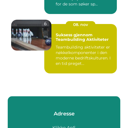
for de som søker sp...
08. nov
Suksess gjennom
Teambuilding Aktiviteter
Teambuilding aktiviteter er
nøkkelkomponenter i den
moderne bedriftskulturen. I
en tid preget...
Adresse