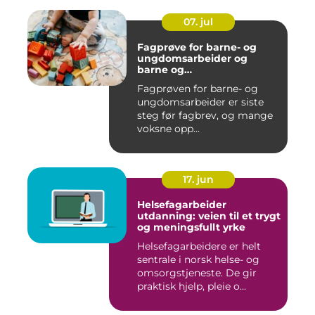
07. jul
Fagprøve for barne- og
ungdomsarbeider og
barne og
ungdomsarbeiderfaget VG1
Fagprøven for barne- og
og VG2
ungdomsarbeider er siste
steg før fagbrev, og mange
voksne opp...
17. jun
Helsefagarbeider
utdanning: veien til et trygt
og meningsfullt yrke
Helsefagarbeidere er helt
sentrale i norsk helse- og
omsorgstjeneste. De gir
praktisk hjelp, pleie o...