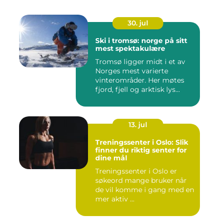
30. jul
Ski i tromsø: norge på sitt
mest spektakulære
Tromsø ligger midt i et av
Norges mest varierte
vinterområder. Her møtes
fjord, fjell og arktisk lys...
13. jul
Treningssenter i Oslo: Slik
finner du riktig senter for
dine mål
Treningssenter i Oslo er
søkeord mange bruker når
de vil komme i gang med en
mer aktiv ...