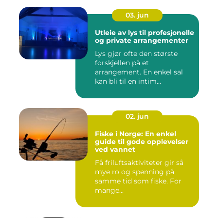
03. jun
Utleie av lys til profesjonelle
og private arrangementer
Lys gjør ofte den største
forskjellen på et
arrangement. En enkel sal
kan bli til en intim
konsertsc...
02. jun
Fiske i Norge: En enkel
guide til gode opplevelser
ved vannet
Få friluftsaktiviteter gir så
mye ro og spenning på
samme tid som fiske. For
mange...