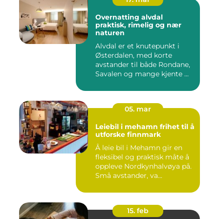
Overnatting alvdal
praktisk, rimelig og nær
naturen
Alvdal er et knutepunkt i
Østerdalen, med korte
avstander til både Rondane,
Savalen og mange kjente ...
05. mar
Leiebil i mehamn frihet til å
utforske finnmark
Å leie bil i Mehamn gir en
fleksibel og praktisk måte å
oppleve Nordkynhalvøya på.
Små avstander, va...
15. feb