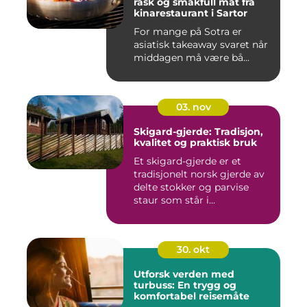
rask og smakfull mat fra
kinarestaurant i Sartor
For mange på Sotra er
asiatisk takeaway svaret når
middagen må være bå...
03. nov
Skigard-gjerde: Tradisjon,
kvalitet og praktisk bruk
Et skigard-gjerde er et
tradisjonelt norsk gjerde av
delte stokker og parvise
staur som står i...
30. okt
Utforsk verden med
turbuss: En trygg og
komfortabel reisemåte