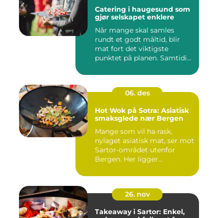
Catering i haugesund som
gjør selskapet enklere
Når mange skal samles
rundt et godt måltid, blir
mat fort det viktigste
punktet på planen. Samtidig
...
06. des
Hot Wok på Sotra: Asiatisk
smaksglede nær Bergen
Mange som vil ha rask,
nylaget asiatisk mat, ser mot
Sartor-området utenfor
Bergen. Her ligger...
26. nov
Takeaway i Sartor: Enkel,