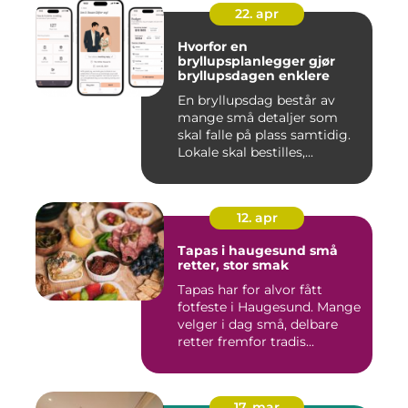
22. apr
Hvorfor en
bryllupsplanlegger gjør
bryllupsdagen enklere
En bryllupsdag består av
mange små detaljer som
skal falle på plass samtidig.
Lokale skal bestilles,...
12. apr
Tapas i haugesund små
retter, stor smak
Tapas har for alvor fått
fotfeste i Haugesund. Mange
velger i dag små, delbare
retter fremfor tradis...
17. mar