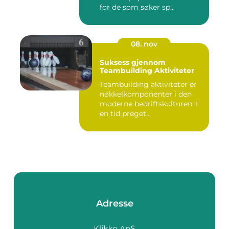
for de som søker sp...
08. nov
Suksess gjennom
Teambuilding Aktiviteter
Teambuilding aktiviteter er
nøkkelkomponenter i den
moderne bedriftskulturen. I
en tid preget...
Adresse