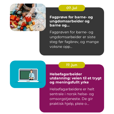
07. jul
Fagprøve for barne- og
ungdomsarbeider og
barne og
ungdomsarbeiderfaget VG1
Fagprøven for barne- og
og VG2
ungdomsarbeider er siste
steg før fagbrev, og mange
voksne opp...
17. jun
Helsefagarbeider
utdanning: veien til et trygt
og meningsfullt yrke
Helsefagarbeidere er helt
sentrale i norsk helse- og
omsorgstjeneste. De gir
praktisk hjelp, pleie o...