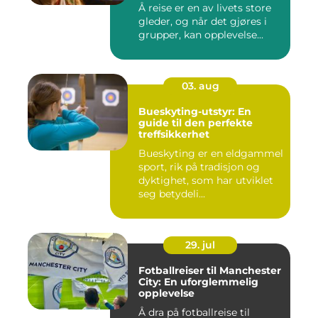
Å reise er en av livets store
gleder, og når det gjøres i
grupper, kan opplevelse...
03. aug
Bueskyting-utstyr: En
guide til den perfekte
treffsikkerhet
Bueskyting er en eldgammel
sport, rik på tradisjon og
dyktighet, som har utviklet
seg betydeli...
29. jul
Fotballreiser til Manchester
City: En uforglemmelig
opplevelse
Å dra på fotballreise til