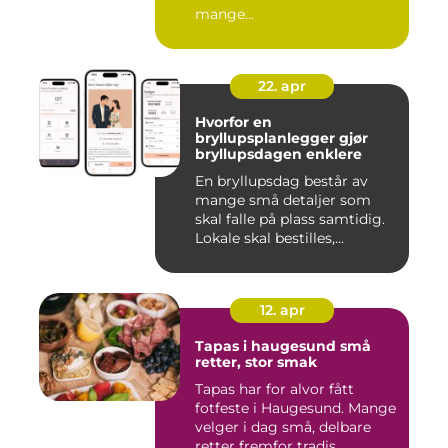
mange...
22. apr
Hvorfor en
bryllupsplanlegger gjør
bryllupsdagen enklere
En bryllupsdag består av
mange små detaljer som
skal falle på plass samtidig.
Lokale skal bestilles,...
12. apr
Tapas i haugesund små
retter, stor smak
Tapas har for alvor fått
fotfeste i Haugesund. Mange
velger i dag små, delbare
retter fremfor tradis...