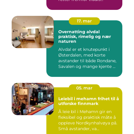
17. mar
Overnatting alvdal
praktisk, rimelig og nær
naturen
Alvdal er et knutepunkt i
Østerdalen, med korte
avstander til både Rondane,
Savalen og mange kjente ...
05. mar
Leiebil i mehamn frihet til å
utforske finnmark
Å leie bil i Mehamn gir en
fleksibel og praktisk måte å
oppleve Nordkynhalvøya på.
Små avstander, va...