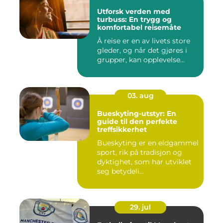
Utforsk verden med
turbuss: En trygg og
komfortabel reisemåte
Å reise er en av livets store
gleder, og når det gjøres i
grupper, kan opplevelse...
03. aug
Bueskyting-utstyr: En
guide til den perfekte
treffsikkerhet
Bueskyting er en eldgammel
sport, rik på tradisjon og
dyktighet, som har utviklet
seg betydeli...
29. jul