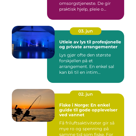
omsorgstjeneste. De gir
praktisk hjelp, pleie o...
03. jun
Utleie av lys til profesjonelle
og private arrangementer
Lys gjør ofte den største
forskjellen på et
arrangement. En enkel sal
kan bli til en intim
konsertsc...
02. jun
Fiske i Norge: En enkel
guide til gode opplevelser
ved vannet
Få friluftsaktiviteter gir så
mye ro og spenning på
samme tid som fiske. For