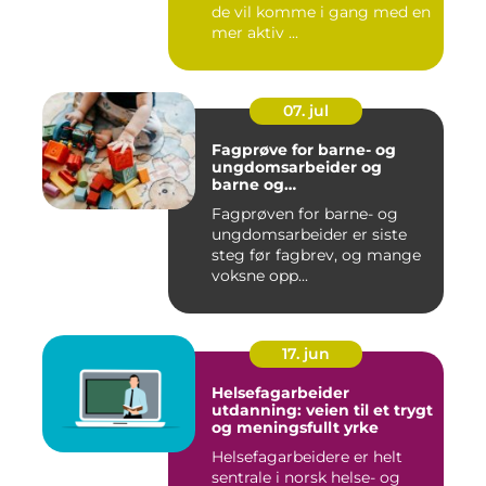
de vil komme i gang med en
mer aktiv ...
07. jul
Fagprøve for barne- og
ungdomsarbeider og
barne og
ungdomsarbeiderfaget VG1
Fagprøven for barne- og
og VG2
ungdomsarbeider er siste
steg før fagbrev, og mange
voksne opp...
17. jun
Helsefagarbeider
utdanning: veien til et trygt
og meningsfullt yrke
Helsefagarbeidere er helt
sentrale i norsk helse- og