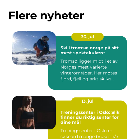
Flere nyheter
30. jul
Ski i tromsø: norge på sitt
mest spektakulære
Tromsø ligger midt i et av
Norges mest varierte
vinterområder. Her møtes
fjord, fjell og arktisk lys...
13. jul
Treningssenter i Oslo: Slik
finner du riktig senter for
dine mål
Treningssenter i Oslo er
søkeord mange bruker når