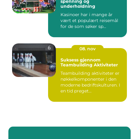
spenning og
underholdning
Kasinoer har i mange år
vært et populært reisemål
for de som søker sp...
08. nov
Suksess gjennom
Teambuilding Aktiviteter
Teambuilding aktiviteter er
nøkkelkomponenter i den
moderne bedriftskulturen. I
en tid preget...