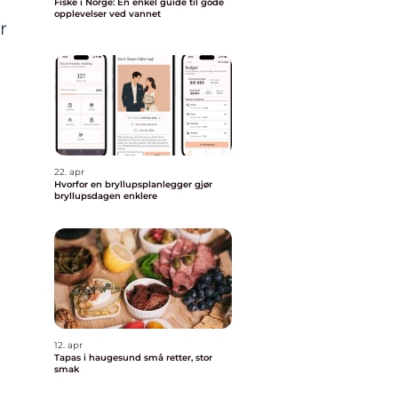
Fiske i Norge: En enkel guide til gode
opplevelser ved vannet
r
22. apr
Hvorfor en bryllupsplanlegger gjør
bryllupsdagen enklere
12. apr
Tapas i haugesund små retter, stor
smak