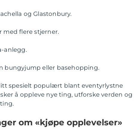
achella og Glastonbury.
 med flere stjerner.
a-anlegg.
om bungyjump eller basehopping.
itt spesielt populært blant eventyrlystne
er å oppleve nye ting, utforske verden og
ting.
nger om «kjøpe opplevelser»