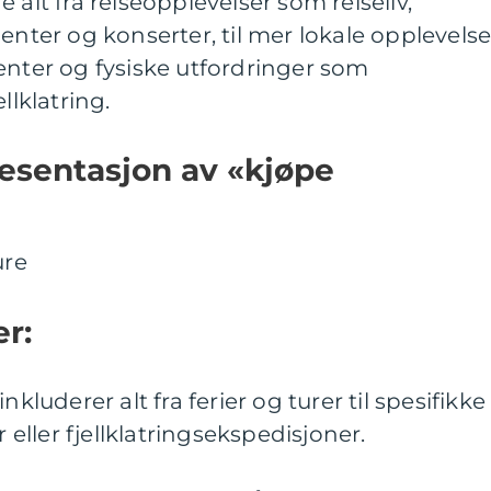
 alt fra reiseopplevelser som reiseliv,
enter og konserter, til mer lokale opplevelse
enter og fysiske utfordringer som
llklatring.
esentasjon av «kjøpe
r:
nkluderer alt fra ferier og turer til spesifikke
r eller fjellklatringsekspedisjoner.