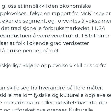
 gi oss et innblikk i den økonomiske
plevelser. Ifølge en rapport fra McKinsey er
 økende segment, og forventes å vokse me
det tradisjonelle forbruksmarkedet. I USA
esindustrien å være verdt rundt 1,8 billioner
iser at folk i økende grad verdsetter
il å bruke penger på det.
jellige «kjøpe opplevelser» skiller seg fra
an skille seg fra hverandre på flere måter.
 skille mellom fysiske og kulturelle opplevelse
e mer adrenalin- eller aktivitetsbaserte, der
 og utforsket nye grenser. Kulturelle