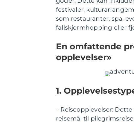
goder. Dette kan inkludere
festivaler, kulturarrangem
som restauranter, spa, ev
fallskjermhopping eller fje
En omfattende pr
opplevelser»
1. Opplevelsestype
– Reiseopplevelser: Dette i
reisemål til pilegrimsreise