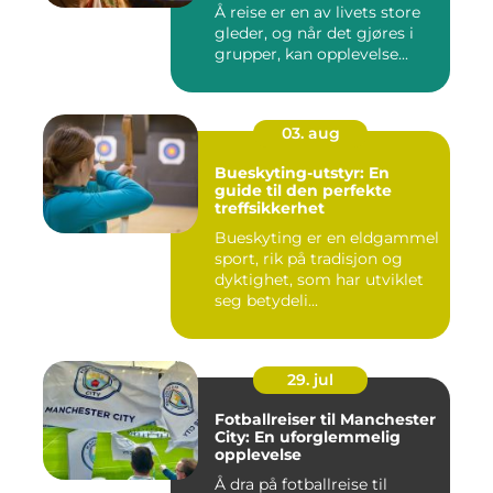
Å reise er en av livets store
gleder, og når det gjøres i
grupper, kan opplevelse...
03. aug
Bueskyting-utstyr: En
guide til den perfekte
treffsikkerhet
Bueskyting er en eldgammel
sport, rik på tradisjon og
dyktighet, som har utviklet
seg betydeli...
29. jul
Fotballreiser til Manchester
City: En uforglemmelig
opplevelse
Å dra på fotballreise til