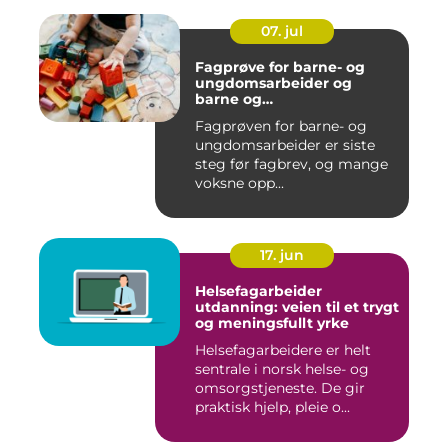
07. jul
Fagprøve for barne- og
ungdomsarbeider og
barne og
ungdomsarbeiderfaget VG1
Fagprøven for barne- og
og VG2
ungdomsarbeider er siste
steg før fagbrev, og mange
voksne opp...
17. jun
Helsefagarbeider
utdanning: veien til et trygt
og meningsfullt yrke
Helsefagarbeidere er helt
sentrale i norsk helse- og
omsorgstjeneste. De gir
praktisk hjelp, pleie o...