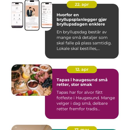
22. apr
Hvorfor en
bryllupsplanlegger gjør
bryllupsdagen enklere
En bryllupsdag består av
mange små detaljer som
skal falle på plass samtidig.
Lokale skal bestilles,...
12. apr
Tapas i haugesund små
retter, stor smak
Tapas har for alvor fått
fotfeste i Haugesund. Mange
velger i dag små, delbare
retter fremfor tradis...
17. mar