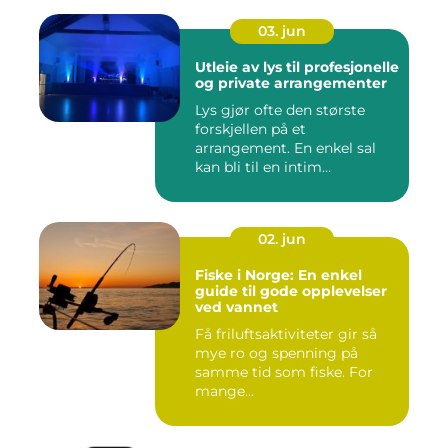
03. jun
Utleie av lys til profesjonelle
og private arrangementer
Lys gjør ofte den største
forskjellen på et
arrangement. En enkel sal
kan bli til en intim
konsertsc...
02. jun
Fiske i Norge: En enkel
guide til gode opplevelser
ved vannet
Få friluftsaktiviteter gir så
mye ro og spenning på
samme tid som fiske. For
mange...