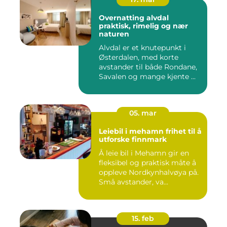
Overnatting alvdal
praktisk, rimelig og nær
naturen
Alvdal er et knutepunkt i
Østerdalen, med korte
avstander til både Rondane,
Savalen og mange kjente ...
05. mar
Leiebil i mehamn frihet til å
utforske finnmark
Å leie bil i Mehamn gir en
fleksibel og praktisk måte å
oppleve Nordkynhalvøya på.
Små avstander, va...
15. feb