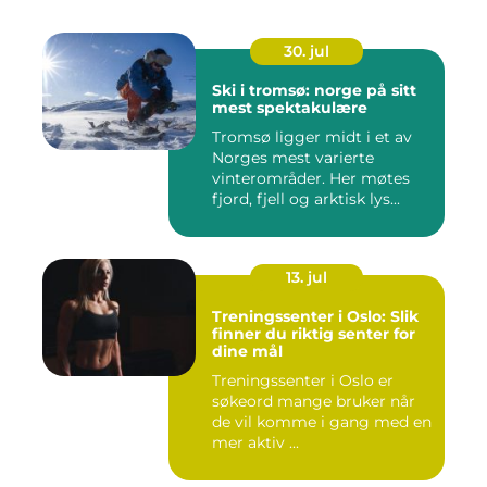
30. jul
Ski i tromsø: norge på sitt
mest spektakulære
Tromsø ligger midt i et av
Norges mest varierte
vinterområder. Her møtes
fjord, fjell og arktisk lys...
13. jul
Treningssenter i Oslo: Slik
finner du riktig senter for
dine mål
Treningssenter i Oslo er
søkeord mange bruker når
de vil komme i gang med en
mer aktiv ...