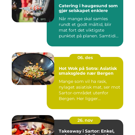
Catering i haugesund som
gjør selskapet enklere
Når mange skal samles
rundt et godt måltid, blir
mat fort det viktigste
punktet på planen. Samtidig
...
06. des
Hot Wok på Sotra: Asiatisk
smaksglede nær Bergen
Mange som vil ha rask,
nylaget asiatisk mat, ser mot
Sartor-området utenfor
Bergen. Her ligger...
26. nov
Takeaway i Sartor: Enkel,