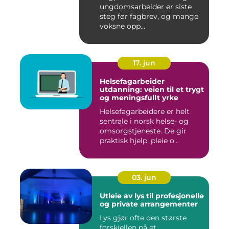
ungdomsarbeider er siste
steg før fagbrev, og mange
voksne opp...
17. jun
Helsefagarbeider
utdanning: veien til et trygt
og meningsfullt yrke
Helsefagarbeidere er helt
sentrale i norsk helse- og
omsorgstjeneste. De gir
praktisk hjelp, pleie o...
03. jun
Utleie av lys til profesjonelle
og private arrangementer
Lys gjør ofte den største
forskjellen på et