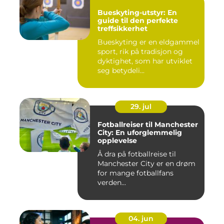
Bueskyting-utstyr: En
guide til den perfekte
treffsikkerhet
Bueskyting er en eldgammel
sport, rik på tradisjon og
dyktighet, som har utviklet
seg betydeli...
29. jul
Fotballreiser til Manchester
City: En uforglemmelig
opplevelse
Å dra på fotballreise til
Manchester City er en drøm
for mange fotballfans
verden...
04. jun