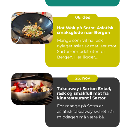
...
06. des
Hot Wok på Sotra: Asiatisk
smaksglede nær Bergen
Mange som vil ha rask,
nylaget asiatisk mat, ser mot
Sartor-området utenfor
Bergen. Her ligger...
26. nov
Takeaway i Sartor: Enkel,
rask og smakfull mat fra
kinarestaurant i Sartor
For mange på Sotra er
asiatisk takeaway svaret når
middagen må være bå...