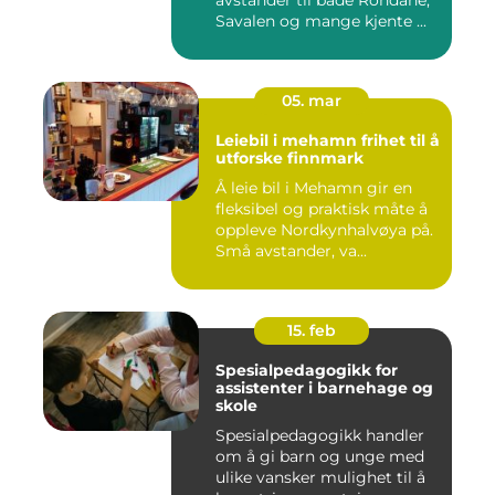
avstander til både Rondane,
Savalen og mange kjente ...
05. mar
Leiebil i mehamn frihet til å
utforske finnmark
Å leie bil i Mehamn gir en
fleksibel og praktisk måte å
oppleve Nordkynhalvøya på.
Små avstander, va...
15. feb
Spesialpedagogikk for
assistenter i barnehage og
skole
Spesialpedagogikk handler
om å gi barn og unge med
ulike vansker mulighet til å