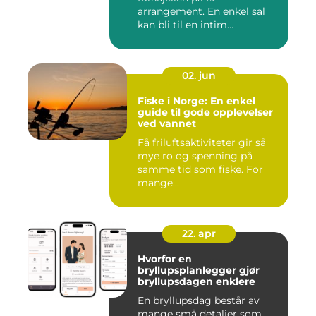
arrangement. En enkel sal
kan bli til en intim
konsertsc...
02. jun
Fiske i Norge: En enkel
guide til gode opplevelser
ved vannet
Få friluftsaktiviteter gir så
mye ro og spenning på
samme tid som fiske. For
mange...
22. apr
Hvorfor en
bryllupsplanlegger gjør
bryllupsdagen enklere
En bryllupsdag består av
mange små detaljer som