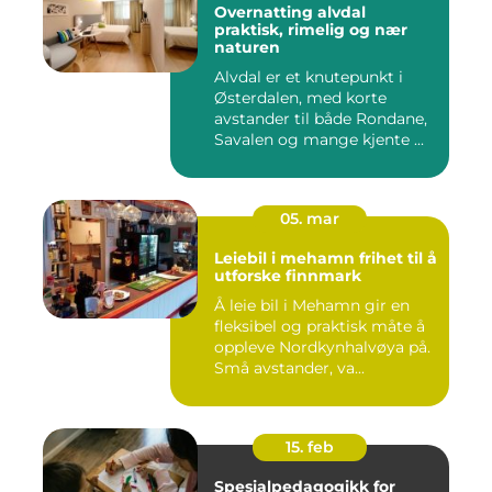
Overnatting alvdal
praktisk, rimelig og nær
naturen
Alvdal er et knutepunkt i
Østerdalen, med korte
avstander til både Rondane,
Savalen og mange kjente ...
05. mar
Leiebil i mehamn frihet til å
utforske finnmark
Å leie bil i Mehamn gir en
fleksibel og praktisk måte å
oppleve Nordkynhalvøya på.
Små avstander, va...
15. feb
Spesialpedagogikk for