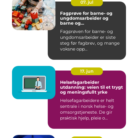
07. jul
Fagprøve for barne- og
ungdomsarbeider og
barne og
ungdomsarbeiderfaget VG1
Fagprøven for barne- og
og VG2
ungdomsarbeider er siste
steg før fagbrev, og mange
voksne opp...
17. jun
Helsefagarbeider
utdanning: veien til et trygt
og meningsfullt yrke
Helsefagarbeidere er helt
sentrale i norsk helse- og
omsorgstjeneste. De gir
praktisk hjelp, pleie o...