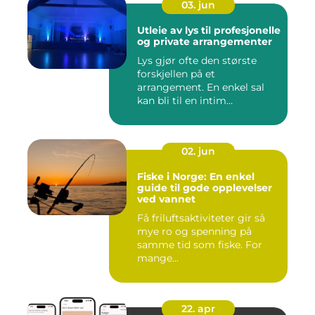
03. jun
Utleie av lys til profesjonelle
og private arrangementer
Lys gjør ofte den største
forskjellen på et
arrangement. En enkel sal
kan bli til en intim
konsertsc...
02. jun
Fiske i Norge: En enkel
guide til gode opplevelser
ved vannet
Få friluftsaktiviteter gir så
mye ro og spenning på
samme tid som fiske. For
mange...
22. apr