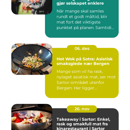
gjør selskapet enklere
Når mange skal samles
rundt et godt måltid, blir
mat fort det viktigste
punktet på planen. Samtidig
...
06. des
Hot Wok på Sotra: Asiatisk
smaksglede nær Bergen
Mange som vil ha rask,
nylaget asiatisk mat, ser mot
Sartor-området utenfor
Bergen. Her ligger...
26. nov
Takeaway i Sartor: Enkel,
rask og smakfull mat fra
kinarestaurant i Sartor