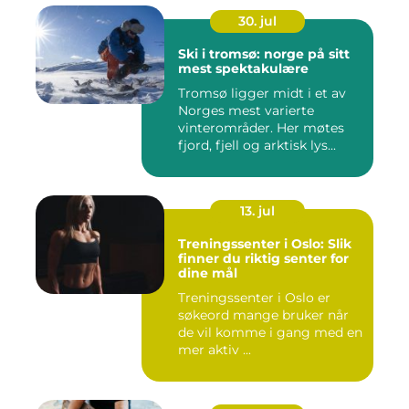
30. jul
Ski i tromsø: norge på sitt
mest spektakulære
Tromsø ligger midt i et av
Norges mest varierte
vinterområder. Her møtes
fjord, fjell og arktisk lys...
13. jul
Treningssenter i Oslo: Slik
finner du riktig senter for
dine mål
Treningssenter i Oslo er
søkeord mange bruker når
de vil komme i gang med en
mer aktiv ...