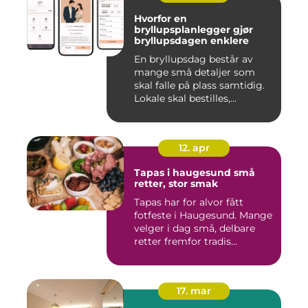
Hvorfor en
bryllupsplanlegger gjør
bryllupsdagen enklere
En bryllupsdag består av
mange små detaljer som
skal falle på plass samtidig.
Lokale skal bestilles,...
12. apr
Tapas i haugesund små
retter, stor smak
Tapas har for alvor fått
fotfeste i Haugesund. Mange
velger i dag små, delbare
retter fremfor tradis...
17. mar