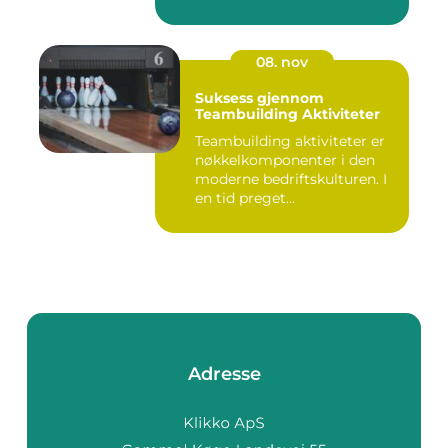
08. nov
Suksess gjennom
Teambuilding Aktiviteter
Teambuilding aktiviteter er
nøkkelkomponenter i den
moderne bedriftskulturen. I
en tid preget...
Adresse