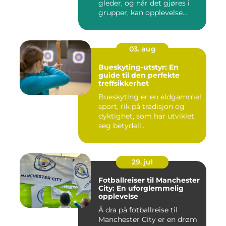
gleder, og når det gjøres i
grupper, kan opplevelse...
03. aug
Bueskyting-utstyr: En
guide til den perfekte
treffsikkerhet
Bueskyting er en eldgammel
sport, rik på tradisjon og
dyktighet, som har utviklet
seg betydeli...
29. jul
Fotballreiser til Manchester
City: En uforglemmelig
opplevelse
Å dra på fotballreise til
Manchester City er en drøm