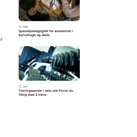
15. feb
Spesialpedagogikk for assistenter i
barnehage og skole
r
12. jan
Treningssenter i oslo: slik finner du
riktig sted å trene