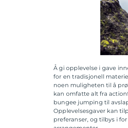
Å gi opplevelse i gave in
for en tradisjonell mater
noen muligheten til å prøv
kan omfatte alt fra action
bungee jumping til avsl
Opplevelsesgaver kan tilp
preferanser, og tilbys i f