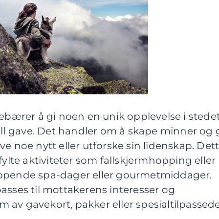
nebærer å gi noen en unik opplevelse i stede
iell gave. Det handler om å skape minner og 
e noe nytt eller utforske sin lidenskap. Det
fylte aktiviteter som fallskjermhopping eller
appende spa-dager eller gourmetmiddager.
asses til mottakerens interesser og
orm av gavekort, pakker eller spesialtilpassed