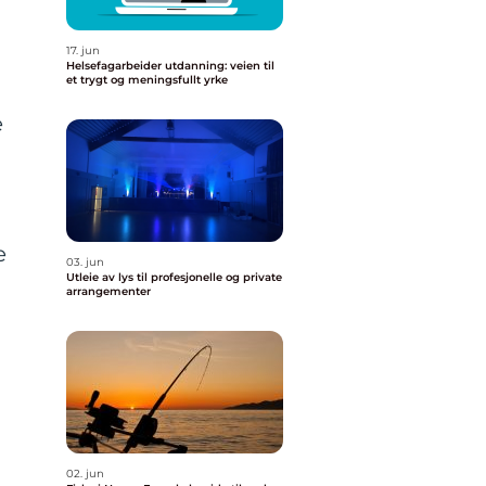
17. jun
Helsefagarbeider utdanning: veien til
et trygt og meningsfullt yrke
e
n
e
03. jun
Utleie av lys til profesjonelle og private
arrangementer
02. jun