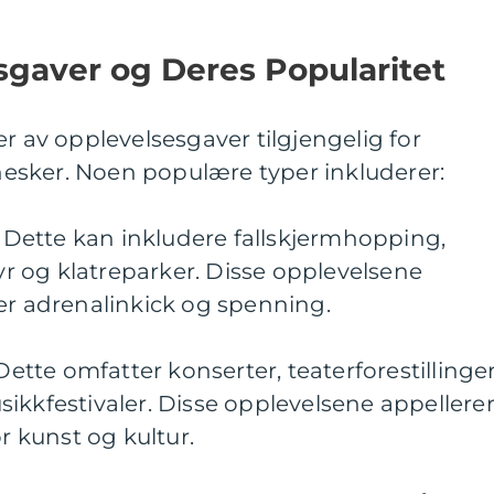
sgaver og Deres Popularitet
er av opplevelsesgaver tilgjengelig for
esker. Noen populære typer inkluderer:
r: Dette kan inkludere fallskjermhopping,
tyr og klatreparker. Disse opplevelsene
er adrenalinkick og spenning.
 Dette omfatter konserter, teaterforestillinger
ikkfestivaler. Disse opplevelsene appellere
or kunst og kultur.