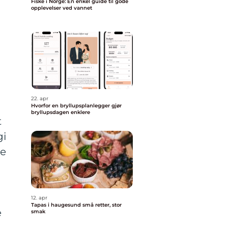
Fiske i Norge: En enkel guide til gode
opplevelser ved vannet
22. apr
Hvorfor en bryllupsplanlegger gjør
bryllupsdagen enklere
t
gi
te
12. apr
Tapas i haugesund små retter, stor
e
smak