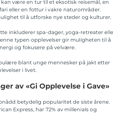
 kan være en tur til et eksotisk reisemål, en
ri eller en fottur i vakre naturområder.
lighet til å utforske nye steder og kulturer.
tte inkluderer spa-dager, yoga-retreater elle
nne typen opplevelser gir muligheten til å
nergi og fokusere på velvære.
pulære blant unge mennesker på jakt etter
velser i livet.
nger av «Gi Opplevelse i Gave»
nådd betydelig popularitet de siste årene.
rican Express, har 72% av millenials og