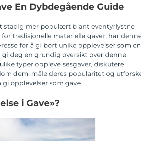
Gave En Dybdegående Guide
tt stadig mer populært blant eventyrlystne
for tradisjonelle materielle gaver, har denn
teresse for å gi bort unike opplevelser som e
l gi deg en grundig oversikt over denne
like typer opplevelsesgaver, diskutere
mellom dem, måle deres popularitet og utforsk
å gi opplevelser som gave.
else i Gave»?