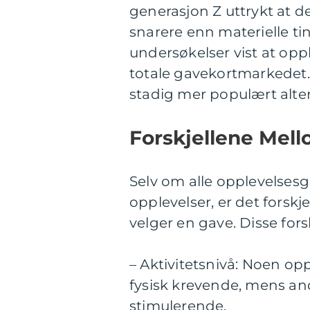
generasjon Z uttrykt at d
snarere enn materielle tin
undersøkelser vist at opp
totale gavekortmarkedet. 
stadig mer populært alter
Forskjellene Mel
Selv om alle opplevelses
opplevelser, er det fors
velger en gave. Disse fors
– Aktivitetsnivå: Noen op
fysisk krevende, mens a
stimulerende.