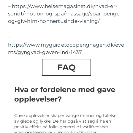
– https://www.helsemagasinet.dk/hvad-er-
sundt/motion-og-spa/massage/spar-penge-
og-giv-him-honnertusinde-visning/
–
https://www.myguidetocopenghagen.dk/eve
nts/gyngvad-gaven-ind-1437
FAQ
Hva er fordelene med gave
opplevelser?
Gave opplevelser skaper varige minner og følelser
av glede og lykke. De har også vist seg å ha en
positiv effekt på folks generelle livstilfredshet.
Hver opplevelse er unik og kan tilpasses