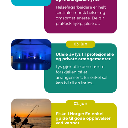
Helsefagarbeidere er helt
sentrale i norsk helse- og
omsorgstjeneste. De gir
praktisk hjelp, pleie o...
03. jun
Utleie av lys til profesjonelle
og private arrangementer
Lys gjør ofte den største
forskjellen på et
arrangement. En enkel sal
kan bli til en intim
konsertsc...
02. jun
Fiske i Norge: En enkel
guide til gode opplevelser
ved vannet