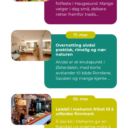
fotfeste i Haugesund. Mange
velger i dag små, delbare
retter fremfor tradis...
17. mar
Overnatting alvdal
praktisk, rimelig og nær
naturen
Alvdal er et knutepunkt i
Østerdalen, med korte
avstander til både Rondane,
Savalen og mange kjente ...
05. mar
Leiebil i mehamn frihet til å
utforske finnmark
Å leie bil i Mehamn gir en
fleksibel og praktisk måte å