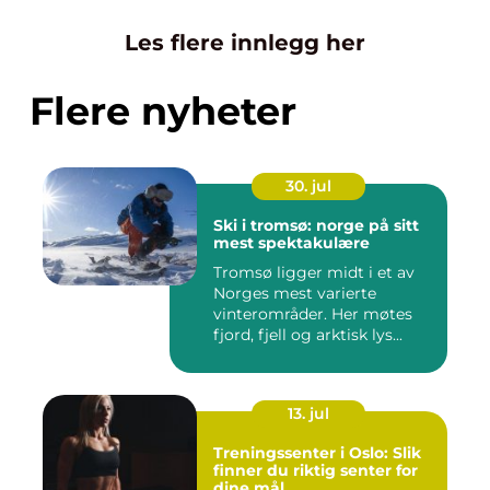
Les flere innlegg her
Flere nyheter
30. jul
Ski i tromsø: norge på sitt
mest spektakulære
Tromsø ligger midt i et av
Norges mest varierte
vinterområder. Her møtes
fjord, fjell og arktisk lys...
13. jul
Treningssenter i Oslo: Slik
finner du riktig senter for
dine mål