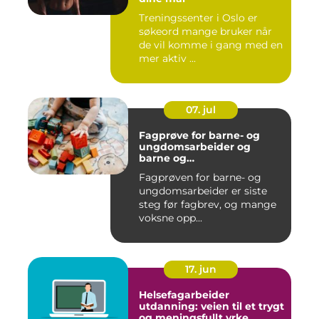
Treningssenter i Oslo er
søkeord mange bruker når
de vil komme i gang med en
mer aktiv ...
07. jul
Fagprøve for barne- og
ungdomsarbeider og
barne og
ungdomsarbeiderfaget VG1
Fagprøven for barne- og
og VG2
ungdomsarbeider er siste
steg før fagbrev, og mange
voksne opp...
17. jun
Helsefagarbeider
utdanning: veien til et trygt
og meningsfullt yrke