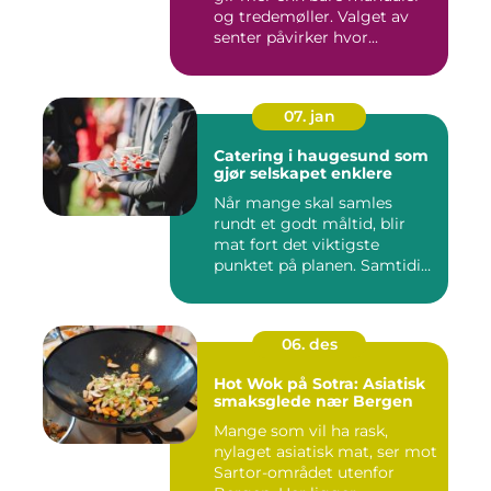
og tredemøller. Valget av
senter påvirker hvor...
07. jan
Catering i haugesund som
gjør selskapet enklere
Når mange skal samles
rundt et godt måltid, blir
mat fort det viktigste
punktet på planen. Samtidig
...
06. des
Hot Wok på Sotra: Asiatisk
smaksglede nær Bergen
Mange som vil ha rask,
nylaget asiatisk mat, ser mot
Sartor-området utenfor