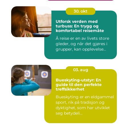
30. okt
Utforsk verden med
turbuss: En trygg og
komfortabel reisemåte
Å reise er en av livets store
gleder, og når det gjøres i
grupper, kan opplevelse...
03. aug
Bueskyting-utstyr: En
guide til den perfekte
treffsikkerhet
Bueskyting er en eldgammel
sport, rik på tradisjon og
dyktighet, som har utviklet
seg betydeli...