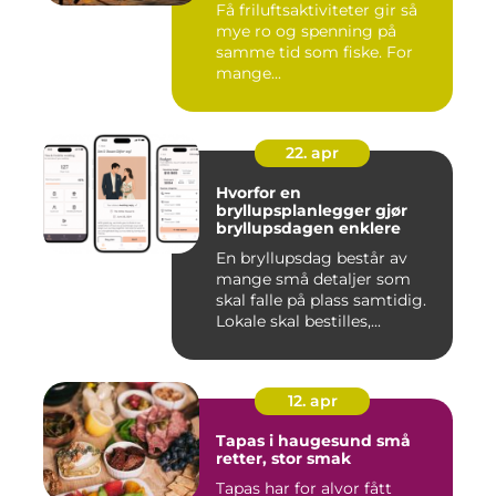
Få friluftsaktiviteter gir så
mye ro og spenning på
samme tid som fiske. For
mange...
22. apr
Hvorfor en
bryllupsplanlegger gjør
bryllupsdagen enklere
En bryllupsdag består av
mange små detaljer som
skal falle på plass samtidig.
Lokale skal bestilles,...
12. apr
Tapas i haugesund små
retter, stor smak
Tapas har for alvor fått