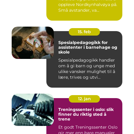
oppleve Nordkynhalvøya på.
Små avstander, va...
15. feb
Spesialpedagogikk for
assistenter i barnehage og
skole
Spesialpedagogikk handler
om å gi barn og unge med
ulike vansker mulighet til å
lære, trives og utvi...
12. jan
Treningssenter i oslo: slik
finner du riktig sted å
trene
Et godt Treningssenter Oslo
gir mer enn bare manualer