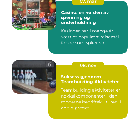
07. mar
Casino: en verden av
spenning og
underholdning
Kasinoer har i mange år
vært et populært reisemål
for de som søker sp...
08. nov
Suksess gjennom
Teambuilding Aktiviteter
Teambuilding aktiviteter er
nøkkelkomponenter i den
moderne bedriftskulturen. I
en tid preget...