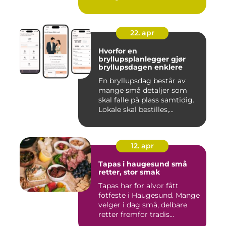
22. apr
Hvorfor en
bryllupsplanlegger gjør
bryllupsdagen enklere
En bryllupsdag består av
mange små detaljer som
skal falle på plass samtidig.
Lokale skal bestilles,...
12. apr
Tapas i haugesund små
retter, stor smak
Tapas har for alvor fått
fotfeste i Haugesund. Mange
velger i dag små, delbare
retter fremfor tradis...