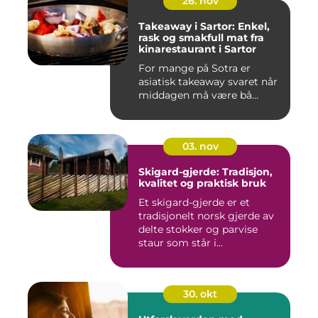
26. nov
Takeaway i Sartor: Enkel,
rask og smakfull mat fra
kinarestaurant i Sartor
For mange på Sotra er
asiatisk takeaway svaret når
middagen må være bå...
03. nov
Skigard-gjerde: Tradisjon,
kvalitet og praktisk bruk
Et skigard-gjerde er et
tradisjonelt norsk gjerde av
delte stokker og parvise
staur som står i...
30. okt