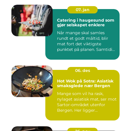
07. jan
Catering i haugesund som
gjør selskapet enklere
Når mange skal samles
rundt et godt måltid, blir
mat fort det viktigste
punktet på planen. Samtidig
...
06. des
Hot Wok på Sotra: Asiatisk
smaksglede nær Bergen
Mange som vil ha rask,
nylaget asiatisk mat, ser mot
Sartor-området utenfor
Bergen. Her ligger...