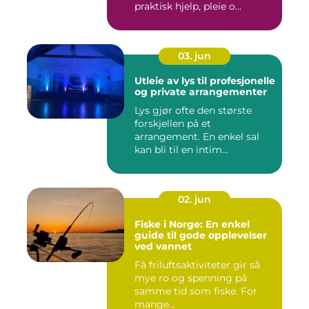
praktisk hjelp, pleie o...
03. jun
Utleie av lys til profesjonelle
og private arrangementer
Lys gjør ofte den største
forskjellen på et
arrangement. En enkel sal
kan bli til en intim
konsertsc...
02. jun
Fiske i Norge: En enkel
guide til gode opplevelser
ved vannet
Få friluftsaktiviteter gir så
mye ro og spenning på
samme tid som fiske. For
mange...