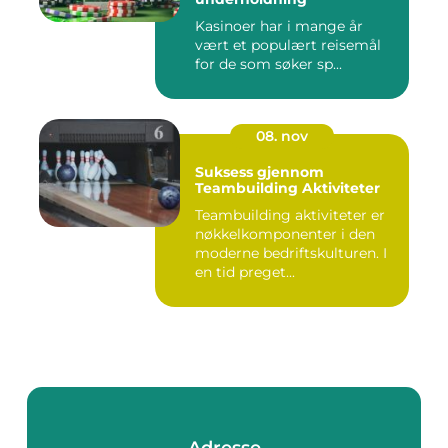
Kasinoer har i mange år
vært et populært reisemål
for de som søker sp...
08. nov
Suksess gjennom
Teambuilding Aktiviteter
Teambuilding aktiviteter er
nøkkelkomponenter i den
moderne bedriftskulturen. I
en tid preget...
Adresse