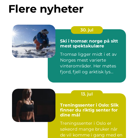
Flere nyheter
30. jul
Ski i tromsø: norge på sitt
mest spektakulære
Tromsø ligger midt i et av
Norges mest varierte
vinterområder. Her møtes
fjord, fjell og arktisk lys...
13. jul
Treningssenter i Oslo: Slik
finner du riktig senter for
dine mål
Treningssenter i Oslo er
søkeord mange bruker når
de vil komme i gang med en