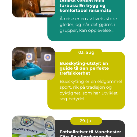
Utforsk verden med
turbuss: En trygg og
komfortabel reisemåte
Å reise er en av livets store
gleder, og når det gjøres i
grupper, kan opplevelse...
03. aug
Bueskyting-utstyr: En
guide til den perfekte
treffsikkerhet
Bueskyting er en eldgammel
sport, rik på tradisjon og
dyktighet, som har utviklet
seg betydeli...
29. jul
Fotballreiser til Manchester
City: En uforglemmelig