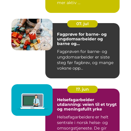
mer aktiv ...
07. jul
Fagprøve for barne- og
ungdomsarbeider og
barne og
ungdomsarbeiderfaget VG1
Fagprøven for barne- og
og VG2
ungdomsarbeider er siste
steg før fagbrev, og mange
voksne opp...
17. jun
Helsefagarbeider
utdanning: veien til et trygt
og meningsfullt yrke
Helsefagarbeidere er helt
sentrale i norsk helse- og
omsorgstjeneste. De gir