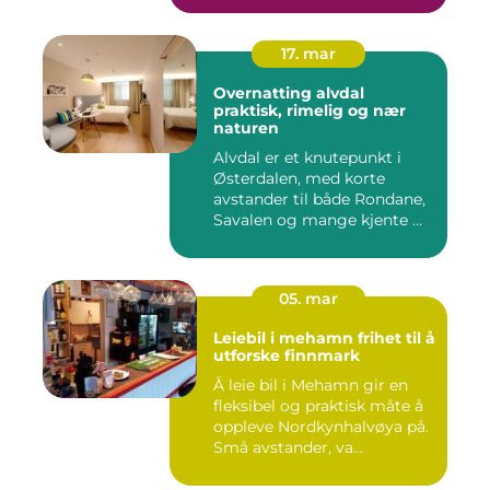
17. mar
Overnatting alvdal
praktisk, rimelig og nær
naturen
Alvdal er et knutepunkt i
Østerdalen, med korte
avstander til både Rondane,
Savalen og mange kjente ...
05. mar
Leiebil i mehamn frihet til å
utforske finnmark
Å leie bil i Mehamn gir en
fleksibel og praktisk måte å
oppleve Nordkynhalvøya på.
Små avstander, va...