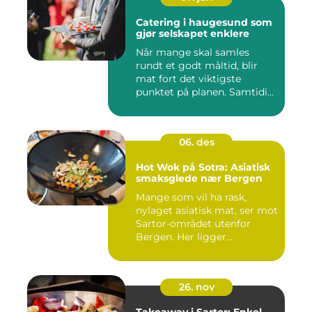
Catering i haugesund som
gjør selskapet enklere
Når mange skal samles
rundt et godt måltid, blir
mat fort det viktigste
punktet på planen. Samtidig
...
06. des
Hot Wok på Sotra: Asiatisk
smaksglede nær Bergen
Mange som vil ha rask,
nylaget asiatisk mat, ser mot
Sartor-området utenfor
Bergen. Her ligger...
26. nov