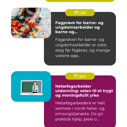
07. jul
Fagprøve for barne- og
ungdomsarbeider og
barne og
ungdomsarbeiderfaget VG1
Fagprøven for barne- og
og VG2
ungdomsarbeider er siste
steg før fagbrev, og mange
voksne opp...
17. jun
Helsefagarbeider
utdanning: veien til et trygt
og meningsfullt yrke
Helsefagarbeidere er helt
sentrale i norsk helse- og
omsorgstjeneste. De gir
praktisk hjelp, pleie o...