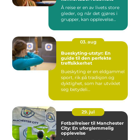
Å reise er en av livets store
gleder, og når det gjøres i
grupper, kan opplevelse...
03. aug
Bueskyting-utstyr: En
guide til den perfekte
treffsikkerhet
Bueskyting er en eldgammel
sport, rik på tradisjon og
dyktighet, som har utviklet
seg betydeli...
29. jul
Fotballreiser til Manchester
City: En uforglemmelig
opplevelse