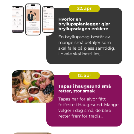
22. apr
Hvorfor en
bryllupsplanlegger gjør
bryllupsdagen enklere
En bryllupsdag består av
mange små detaljer som
skal falle på plass samtidig.
Lokale skal bestilles,...
12. apr
Tapas i haugesund små
retter, stor smak
Tapas har for alvor fått
fotfeste i Haugesund. Mange
velger i dag små, delbare
retter fremfor tradis...