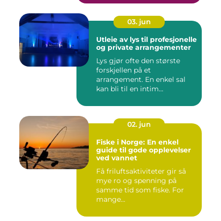
03. jun
Utleie av lys til profesjonelle
og private arrangementer
Lys gjør ofte den største
forskjellen på et
arrangement. En enkel sal
kan bli til en intim
konsertsc...
02. jun
Fiske i Norge: En enkel
guide til gode opplevelser
ved vannet
Få friluftsaktiviteter gir så
mye ro og spenning på
samme tid som fiske. For
mange...