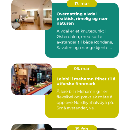
17. mar
Overnatting alvdal
praktisk, rimelig og nær
naturen
Alvdal er et knutepunkt i
Østerdalen, med korte
avstander til både Rondane,
Savalen og mange kjente ...
05. mar
Leiebil i mehamn frihet til å
utforske finnmark
Å leie bil i Mehamn gir en
fleksibel og praktisk måte å
oppleve Nordkynhalvøya på.
Små avstander, va...
15. feb