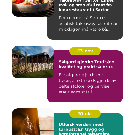
Takeaway i Sartor: Enkel,
rask og smakfull mat fra
kinarestaurant i Sartor
For mange på Sotra er
asiatisk takeaway svaret når
middagen må være bå...
03. nov
Skigard-gjerde: Tradisjon,
kvalitet og praktisk bruk
Et skigard-gjerde er et
tradisjonelt norsk gjerde av
delte stokker og parvise
staur som står i...
30. okt
Utforsk verden med
turbuss: En trygg og
komfortabel reisemåte