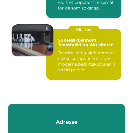
vært et populært reisemål
for de som søker sp...
08. nov
Suksess gjennom
Teambuilding Aktiviteter
Teambuilding aktiviteter er
nøkkelkomponenter i den
moderne bedriftskulturen. I
en tid preget...
Adresse