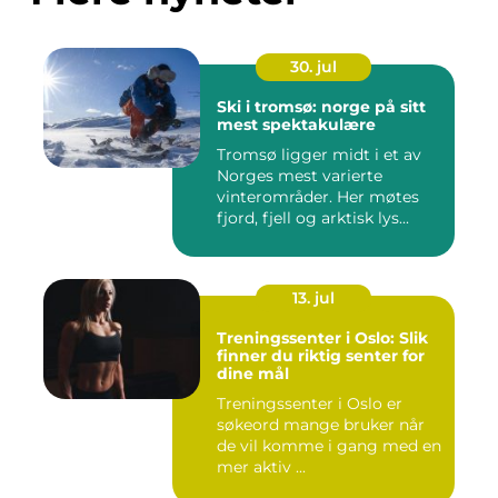
30. jul
Ski i tromsø: norge på sitt
mest spektakulære
Tromsø ligger midt i et av
Norges mest varierte
vinterområder. Her møtes
fjord, fjell og arktisk lys...
13. jul
Treningssenter i Oslo: Slik
finner du riktig senter for
dine mål
Treningssenter i Oslo er
søkeord mange bruker når
de vil komme i gang med en
mer aktiv ...