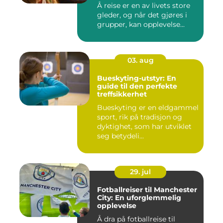
Å reise er en av livets store
gleder, og når det gjøres i
grupper, kan opplevelse...
03. aug
Bueskyting-utstyr: En
guide til den perfekte
treffsikkerhet
Bueskyting er en eldgammel
sport, rik på tradisjon og
dyktighet, som har utviklet
seg betydeli...
29. jul
Fotballreiser til Manchester
City: En uforglemmelig
opplevelse
Å dra på fotballreise til