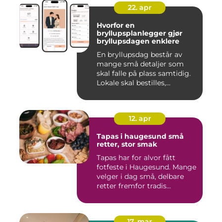
22. apr
Hvorfor en
bryllupsplanlegger gjør
bryllupsdagen enklere
En bryllupsdag består av
mange små detaljer som
skal falle på plass samtidig.
Lokale skal bestilles,...
12. apr
Tapas i haugesund små
retter, stor smak
Tapas har for alvor fått
fotfeste i Haugesund. Mange
velger i dag små, delbare
retter fremfor tradis...
17. mar