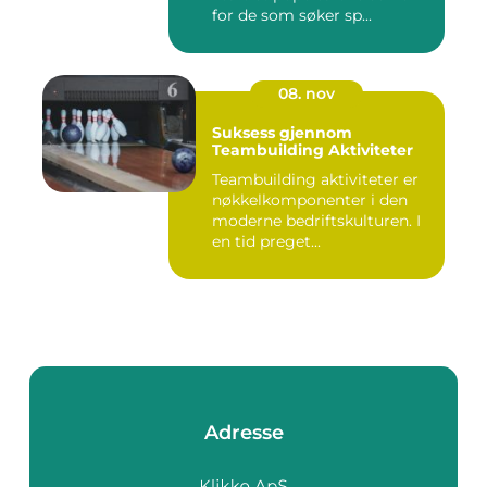
for de som søker sp...
08. nov
Suksess gjennom
Teambuilding Aktiviteter
Teambuilding aktiviteter er
nøkkelkomponenter i den
moderne bedriftskulturen. I
en tid preget...
Adresse