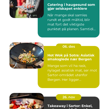
Catering i haugesund som
gjør selskapet enklere
Når mange skal samles
rundt et godt måltid, blir
mat fort det viktigste
punktet på planen. Samtidig
...
06. des
Hot Wok på Sotra: Asiatisk
smaksglede nær Bergen
Mange som vil ha rask,
nylaget asiatisk mat, ser mot
Sartor-området utenfor
Bergen. Her ligger...
26. nov
Takeaway i Sartor: Enkel,