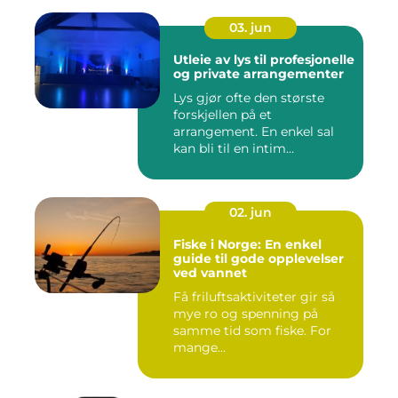
03. jun
Utleie av lys til profesjonelle
og private arrangementer
Lys gjør ofte den største
forskjellen på et
arrangement. En enkel sal
kan bli til en intim
konsertsc...
02. jun
Fiske i Norge: En enkel
guide til gode opplevelser
ved vannet
Få friluftsaktiviteter gir så
mye ro og spenning på
samme tid som fiske. For
mange...