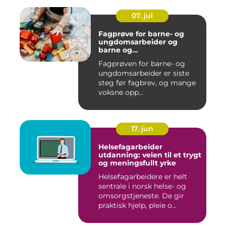
07. jul
Fagprøve for barne- og
ungdomsarbeider og
barne og
ungdomsarbeiderfaget VG1
Fagprøven for barne- og
og VG2
ungdomsarbeider er siste
steg før fagbrev, og mange
voksne opp...
17. jun
Helsefagarbeider
utdanning: veien til et trygt
og meningsfullt yrke
Helsefagarbeidere er helt
sentrale i norsk helse- og
omsorgstjeneste. De gir
praktisk hjelp, pleie o...