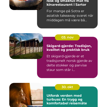
rask og smakfull mat fra
kinarestaurant i Sartor
For mange på Sotra er
asiatisk takeaway svaret når
middagen må være bå...
03. nov
Skigard-gjerde: Tradisjon,
kvalitet og praktisk bruk
Et skigard-gjerde er et
tradisjonelt norsk gjerde av
delte stokker og parvise
staur som står i...
30. okt
Utforsk verden med
turbuss: En trygg og
komfortabel reisemåte