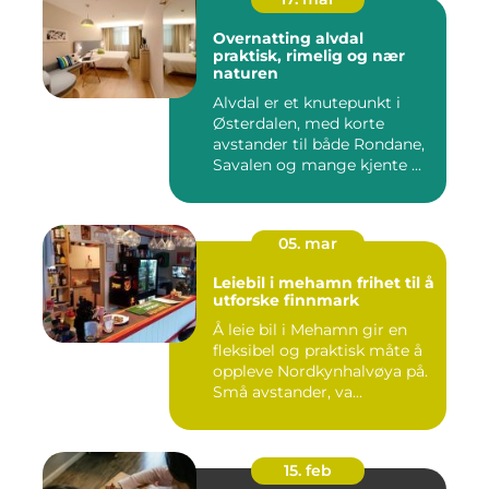
Overnatting alvdal
praktisk, rimelig og nær
naturen
Alvdal er et knutepunkt i
Østerdalen, med korte
avstander til både Rondane,
Savalen og mange kjente ...
05. mar
Leiebil i mehamn frihet til å
utforske finnmark
Å leie bil i Mehamn gir en
fleksibel og praktisk måte å
oppleve Nordkynhalvøya på.
Små avstander, va...
15. feb