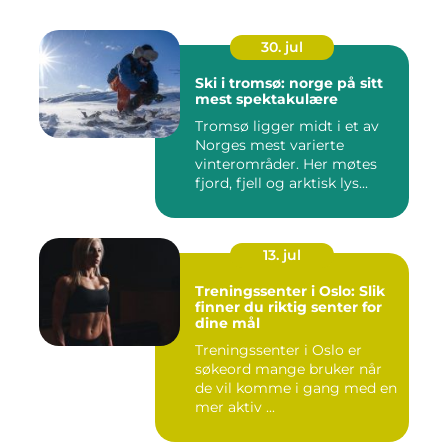
30. jul
Ski i tromsø: norge på sitt
mest spektakulære
Tromsø ligger midt i et av
Norges mest varierte
vinterområder. Her møtes
fjord, fjell og arktisk lys...
13. jul
Treningssenter i Oslo: Slik
finner du riktig senter for
dine mål
Treningssenter i Oslo er
søkeord mange bruker når
de vil komme i gang med en
mer aktiv ...