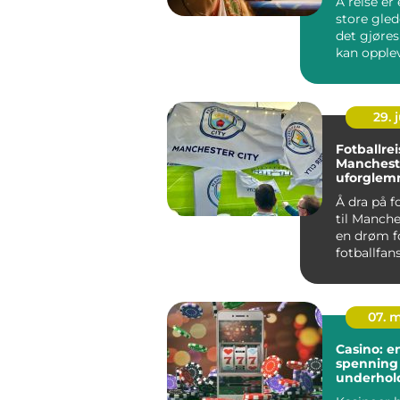
Å reise er 
store gled
det gjøres
kan opplev
29. j
Fotballreis
Mancheste
uforglem
opplevels
Å dra på f
til Manche
en drøm 
fotballfans
07. 
Casino: e
spenning
underhol