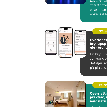
Lys gjør o
største fo
et arrang
enkel sal k
intim kons
22. 
Hvorfor e
bryllupsp
gjør bryl
enklere
En bryllu
av mange
detaljer s
på plass s
Lokale skal 
17. 
Overnatti
praktisk, 
nær natu