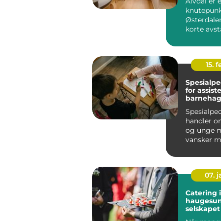
Alvdal er 
knutepunk
Østerdale
korte avst
både Rond
Savalen 
kjente ...
15. f
Spesialp
for assist
barnehag
Spesialpe
handler o
og unge m
vansker mu
lære, trive
07. 
Catering i
haugesun
selskapet