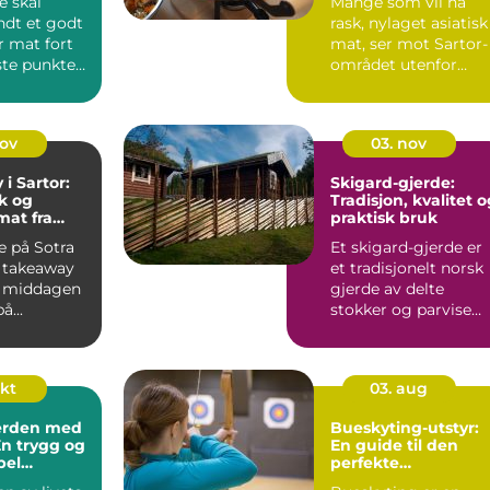
 skal
Mange som vil ha
ndt et godt
rask, nylaget asiatisk
ir mat fort
mat, ser mot Sartor-
ste punktet
området utenfor
 Samtidig ...
Bergen. Her ligger...
nov
03. nov
i Sartor:
Skigard-gjerde:
sk og
Tradisjon, kvalitet 
mat fra
praktisk bruk
urant i
 på Sotra
Et skigard-gjerde er
k takeaway
et tradisjonelt norsk
r middagen
gjerde av delte
...
stokker og parvise
staur som står i...
okt
03. aug
verden med
Bueskyting-utstyr:
En trygg og
En guide til den
bel
perfekte
e
treffsikkerhet