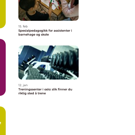
15. feb
Spesialpedagogikk for assistenter i
barnehage og skole
12. jan
Treningssenter i oslo: slik finner du
av
riktig sted å trene
.
e