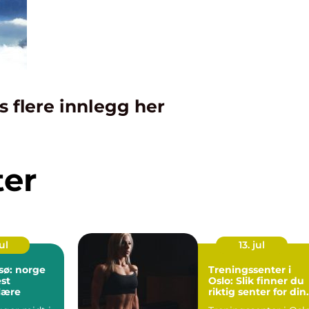
s flere innlegg her
ter
ul
13. jul
msø: norge
Treningssenter i
est
Oslo: Slik finner du
lære
riktig senter for din
mål