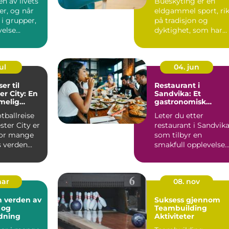
en av livets
Bueskyting er en
er, og når
eldgammel sport, ri
 i grupper,
på tradisjon og
else...
dyktighet, som har
utviklet seg betydeli..
ul
04. jun
er til
Restaurant i
r City: En
Sandvika: Et
melig
gastronomisk
e
eventyr
otballreise
Leter du etter
ster City er
restaurant i Sandvik
for mange
som tilbyr en
 verden...
smakfull opplevelse
med autentisk
thailandsk mat?...
mar
08. nov
n verden av
Suksess gjennom
 og
Teambuilding
dning
Aktiviteter