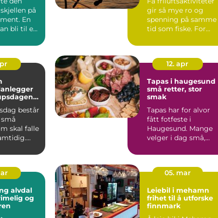
fte den
Få friluftsaktiviteter
rskjellen på
gir så mye ro og
ement. En
spenning på samme
an bli til en
tid som fiske. For
ertsc...
mange...
apr
12. apr
n
Tapas i haugesund
lanlegger
små retter, stor
lupsdagen
smak
psdag består
Tapas har for alvor
 små
fått fotfeste i
om skal falle
Haugesund. Mange
amtidig.
velger i dag små,
bestilles,...
delbare retter fremf
tradis...
mar
05. mar
ng alvdal
Leiebil i mehamn
rimelig og
frihet til å utforske
ren
finnmark