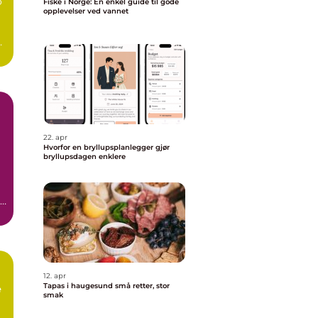
o
Fiske i Norge: En enkel guide til gode
opplevelser ved vannet
22. apr
Hvorfor en bryllupsplanlegger gjør
bryllupsdagen enklere
12. apr
Tapas i haugesund små retter, stor
e
smak