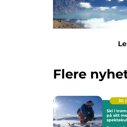
Le
Flere nyhe
30. j
Ski i tro
på sitt m
spektaku