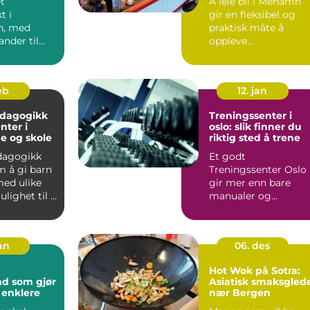
et
Å leie bil i Mehamn
t i
gir en fleksibel og
n, med
praktisk måte å
ander til
oppleve
ane,
Nordkynhalvøya på.
og mange
Små avstander, va...
eb
12. jan
edagogikk
Treningssenter i
enter i
oslo: slik finner du
e og skole
riktig sted å trene
dagogikk
Et godt
m å gi barn
Treningssenter Oslo
ed ulike
gir mer enn bare
lighet til å
manualer og
s og utvi...
tredemøller. Valget 
senter påvirker hvor..
jan
06. des
Hot Wok på Sotra:
d som gjør
Asiatisk smaksgled
 enklere
nær Bergen