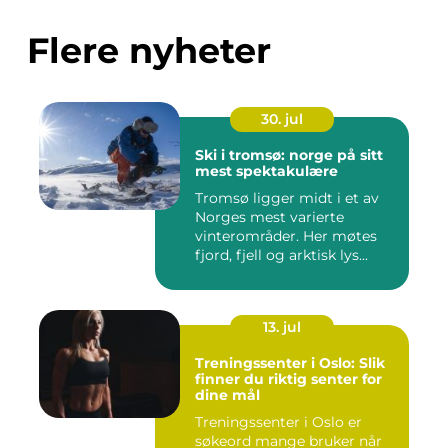
Flere nyheter
30. jul
Ski i tromsø: norge på sitt
mest spektakulære
Tromsø ligger midt i et av
Norges mest varierte
vinterområder. Her møtes
fjord, fjell og arktisk lys...
13. jul
Treningssenter i Oslo: Slik
finner du riktig senter for
dine mål
Treningssenter i Oslo er
søkeord mange bruker når