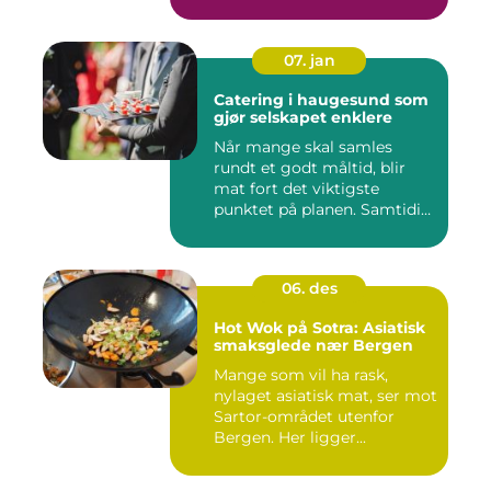
07. jan
Catering i haugesund som
gjør selskapet enklere
Når mange skal samles
rundt et godt måltid, blir
mat fort det viktigste
punktet på planen. Samtidig
...
06. des
Hot Wok på Sotra: Asiatisk
smaksglede nær Bergen
Mange som vil ha rask,
nylaget asiatisk mat, ser mot
Sartor-området utenfor
Bergen. Her ligger...