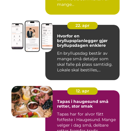
mange...
22. apr
Hvorfor en
bryllupsplanlegger gjør
bryllupsdagen enklere
En bryllupsdag består av
mange små detaljer som
skal falle på plass samtidig.
Lokale skal bestilles,...
12. apr
Tapas i haugesund små
retter, stor smak
Tapas har for alvor fått
fotfeste i Haugesund. Mange
velger i dag små, delbare
retter fremfor tradis...