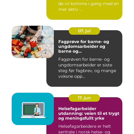
de vil komme i gang med en
mer aktiv ...
07. jul
Fagprøve for barne- og
ungdomsarbeider og
barne og
ungdomsarbeiderfaget VG1
Fagprøven for barne- og
og VG2
ungdomsarbeider er siste
steg før fagbrev, og mange
voksne opp...
17. jun
Helsefagarbeider
utdanning: veien til et trygt
og meningsfullt yrke
Helsefagarbeidere er helt
sentrale i norsk helse- og