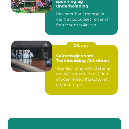
spenning og
underholdning
Kasinoer har i mange år
vært et populært reisemål
for de som søker sp...
08. nov
Suksess gjennom
Teambuilding Aktiviteter
Teambuilding aktiviteter er
nøkkelkomponenter i den
moderne bedriftskulturen. I
en tid preget...