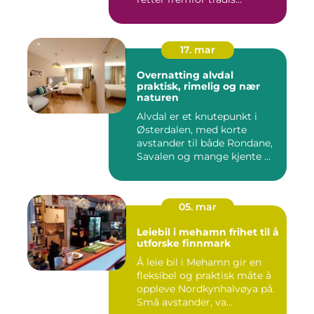
17. mar
Overnatting alvdal
praktisk, rimelig og nær
naturen
Alvdal er et knutepunkt i
Østerdalen, med korte
avstander til både Rondane,
Savalen og mange kjente ...
05. mar
Leiebil i mehamn frihet til å
utforske finnmark
Å leie bil i Mehamn gir en
fleksibel og praktisk måte å
oppleve Nordkynhalvøya på.
Små avstander, va...