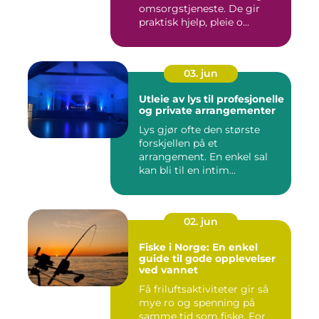
omsorgstjeneste. De gir
praktisk hjelp, pleie o...
03. jun
Utleie av lys til profesjonelle
og private arrangementer
Lys gjør ofte den største
forskjellen på et
arrangement. En enkel sal
kan bli til en intim
konsertsc...
02. jun
Fiske i Norge: En enkel
guide til gode opplevelser
ved vannet
Få friluftsaktiviteter gir så
mye ro og spenning på
samme tid som fiske. For