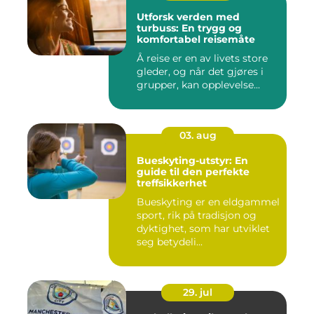
Utforsk verden med
turbuss: En trygg og
komfortabel reisemåte
Å reise er en av livets store
gleder, og når det gjøres i
grupper, kan opplevelse...
03. aug
Bueskyting-utstyr: En
guide til den perfekte
treffsikkerhet
Bueskyting er en eldgammel
sport, rik på tradisjon og
dyktighet, som har utviklet
seg betydeli...
29. jul