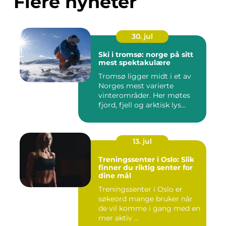
Flere nyheter
30. jul
Ski i tromsø: norge på sitt
mest spektakulære
Tromsø ligger midt i et av
Norges mest varierte
vinterområder. Her møtes
fjord, fjell og arktisk lys...
13. jul
Treningssenter i Oslo: Slik
finner du riktig senter for
dine mål
Treningssenter i Oslo er
søkeord mange bruker når
de vil komme i gang med en
mer aktiv ...