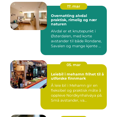
17. mar
Overnatting alvdal
praktisk, rimelig og nær
naturen
Alvdal er et knutepunkt i
Østerdalen, med korte
avstander til både Rondane,
Savalen og mange kjente ...
05. mar
Leiebil i mehamn frihet til å
utforske finnmark
Å leie bil i Mehamn gir en
fleksibel og praktisk måte å
oppleve Nordkynhalvøya på.
Små avstander, va...