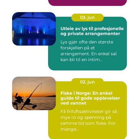
03. jun
Utleie av lys til profesjonelle
og private arrangementer
Lys gjør ofte den største
forskjellen på et
arrangement. En enkel sal
kan bli til en intim
konsertsc...
02. jun
Fiske i Norge: En enkel
guide til gode opplevelser
ved vannet
Få friluftsaktiviteter gir så
mye ro og spenning på
samme tid som fiske. For
mange...