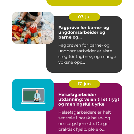
07. jul
Fagprøve for barne- og
ungdomsarbeider og
barne og
ungdomsarbeiderfaget VG1
Fagprøven for barne- og
og VG2
ungdomsarbeider er siste
steg før fagbrev, og mange
voksne opp...
17. jun
Helsefagarbeider
utdanning: veien til et trygt
og meningsfullt yrke
Helsefagarbeidere er helt
sentrale i norsk helse- og
omsorgstjeneste. De gir
praktisk hjelp, pleie o...