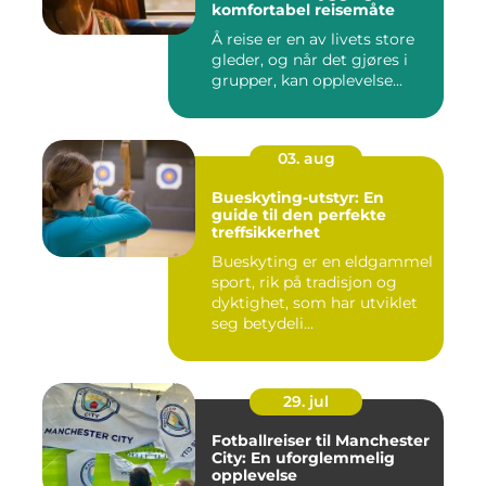
komfortabel reisemåte
Å reise er en av livets store
gleder, og når det gjøres i
grupper, kan opplevelse...
03. aug
Bueskyting-utstyr: En
guide til den perfekte
treffsikkerhet
Bueskyting er en eldgammel
sport, rik på tradisjon og
dyktighet, som har utviklet
seg betydeli...
29. jul
Fotballreiser til Manchester
City: En uforglemmelig
opplevelse