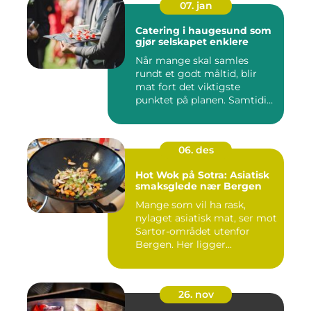
07. jan
Catering i haugesund som
gjør selskapet enklere
Når mange skal samles
rundt et godt måltid, blir
mat fort det viktigste
punktet på planen. Samtidig
...
06. des
Hot Wok på Sotra: Asiatisk
smaksglede nær Bergen
Mange som vil ha rask,
nylaget asiatisk mat, ser mot
Sartor-området utenfor
Bergen. Her ligger...
26. nov