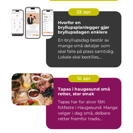
22. apr
Hvorfor en
bryllupsplanlegger gjør
bryllupsdagen enklere
En bryllupsdag består av
mange små detaljer som
skal falle på plass samtidig.
Lokale skal bestilles,...
12. apr
Tapas i haugesund små
retter, stor smak
Tapas har for alvor fått
fotfeste i Haugesund. Mange
velger i dag små, delbare
retter fremfor tradis...