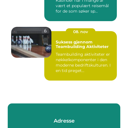
Kasinoer har i mange år
vært et populært reisemål
for de som søker sp...
08. nov
Suksess gjennom
Teambuilding Aktiviteter
Teambuilding aktiviteter er
nøkkelkomponenter i den
moderne bedriftskulturen. I
en tid preget...
Adresse