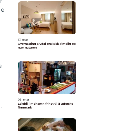
r
ge
17. mar
Overnatting alvdal praktisk, rimelig og
nær naturen
e
05. mar
Leiebil i mehamn frihet til å utforske
finnmark
 1