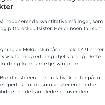
kter
 på imponerende kvantitative målinger, som
 pittoreske utsikter. Her er noen tall som
gning av Melderskin tårner hele 1 431 meter
ysisk form og erfaring i fjellklatring. Dette
utfordring for erfarne fjellvandrere.
 Bondhusbreen er en relativt kort tur på run
uren perfekt for de som ønsker en mindre
tidig som de kan glede seg over den