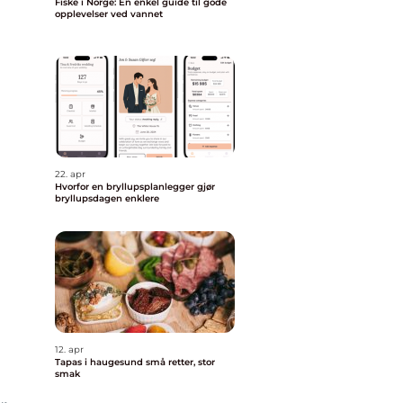
Fiske i Norge: En enkel guide til gode
opplevelser ved vannet
22. apr
Hvorfor en bryllupsplanlegger gjør
bryllupsdagen enklere
12. apr
Tapas i haugesund små retter, stor
smak