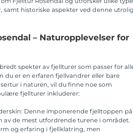
m Fjelltur Rosendal og utforsker ulike type
r, samt historiske aspekter ved denne utroli
osendal – Naturopplevelser for
 bredt spekter av fjellturer som passer for all
n du er en erfaren fjellvandrer eller bare
sertur i naturen, vil du finne noe som
ulære fjellturer inkluderer:
lderskin: Denne imponerende fjelltoppen på
n av de mest utfordrende turene i området.
rm og erfaring i fjellklatring, men