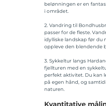
belønningen er en fantast
i området.
2. Vandring til Bondhusbr
passer for de fleste. Va
idylliske landskap før d
oppleve den blendende b
3. Sykkeltur langs Harda
fjellturen med en sykkelt
perfekt aktivitet. Du kan
på egen hånd, og samtidig
naturen.
Kvantitative mål