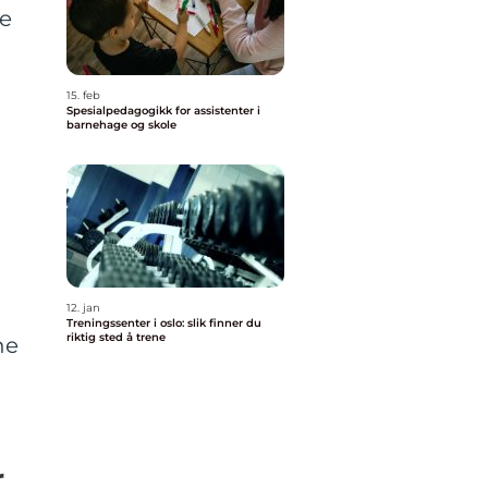
ne
15. feb
Spesialpedagogikk for assistenter i
barnehage og skole
12. jan
Treningssenter i oslo: slik finner du
riktig sted å trene
ne
r