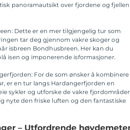
isk panoramautsikt over fjordene og fjelle
een: Dette er en mer tilgjengelig tur som
ndringen tar deg gjennom vakre skoger og
u når isbreen Bondhusbreen. Her kan du
lå isen og imponerende isformasjoner.
ngerfjorden: For de som ønsker å kombinere
ur, er en tur langs Hardangerfjorden en
 leie sykler og utforske de vakre fjordområde
 nyte den friske luften og den fantastiske
inger – Utfordrende høydemete