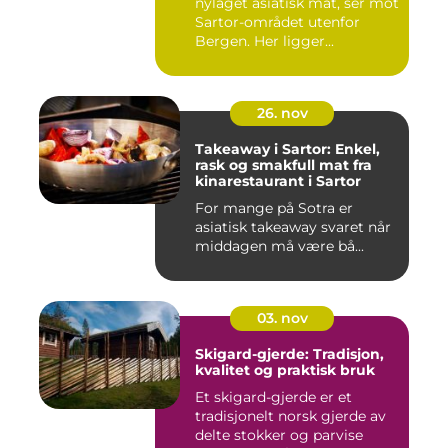
nylaget asiatisk mat, ser mot
Sartor-området utenfor
Bergen. Her ligger...
26. nov
Takeaway i Sartor: Enkel,
rask og smakfull mat fra
kinarestaurant i Sartor
For mange på Sotra er
asiatisk takeaway svaret når
middagen må være bå...
03. nov
Skigard-gjerde: Tradisjon,
kvalitet og praktisk bruk
Et skigard-gjerde er et
tradisjonelt norsk gjerde av
delte stokker og parvise