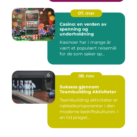
07. mar
Casino: en verden av
spenning og
underholdning
Kasinoer har i mange år
vært et populært reisemål
for de som søker sp...
08. nov
Suksess gjennom
Teambuilding Aktiviteter
Teambuilding aktiviteter er
nøkkelkomponenter i den
moderne bedriftskulturen. I
en tid preget...