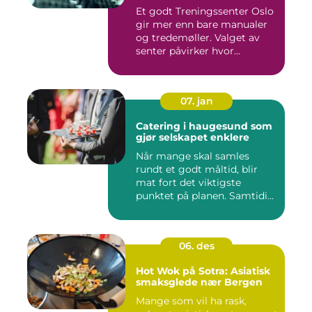
Et godt Treningssenter Oslo
gir mer enn bare manualer
og tredemøller. Valget av
senter påvirker hvor...
07. jan
Catering i haugesund som
gjør selskapet enklere
Når mange skal samles
rundt et godt måltid, blir
mat fort det viktigste
punktet på planen. Samtidig
...
06. des
Hot Wok på Sotra: Asiatisk
smaksglede nær Bergen
Mange som vil ha rask,