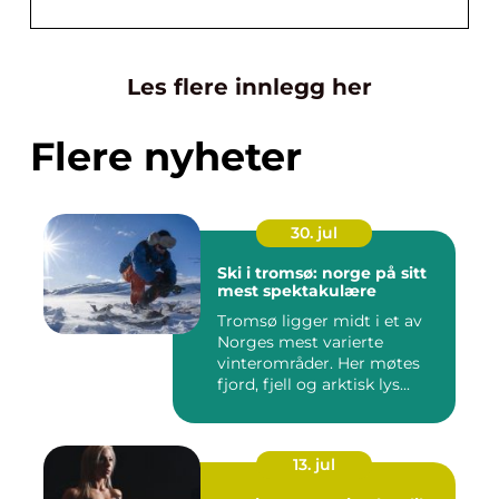
Les flere innlegg her
Flere nyheter
30. jul
Ski i tromsø: norge på sitt
mest spektakulære
Tromsø ligger midt i et av
Norges mest varierte
vinterområder. Her møtes
fjord, fjell og arktisk lys...
13. jul