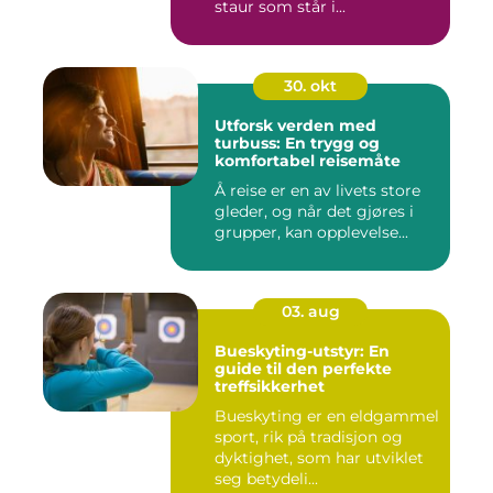
staur som står i...
30. okt
Utforsk verden med
turbuss: En trygg og
komfortabel reisemåte
Å reise er en av livets store
gleder, og når det gjøres i
grupper, kan opplevelse...
03. aug
Bueskyting-utstyr: En
guide til den perfekte
treffsikkerhet
Bueskyting er en eldgammel
sport, rik på tradisjon og
dyktighet, som har utviklet
seg betydeli...