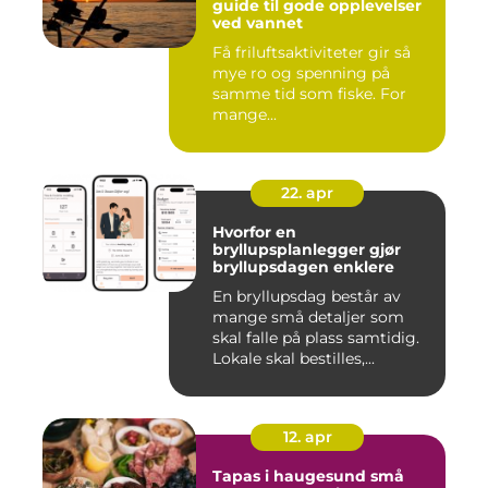
guide til gode opplevelser
ved vannet
Få friluftsaktiviteter gir så
mye ro og spenning på
samme tid som fiske. For
mange...
22. apr
Hvorfor en
bryllupsplanlegger gjør
bryllupsdagen enklere
En bryllupsdag består av
mange små detaljer som
skal falle på plass samtidig.
Lokale skal bestilles,...
12. apr
Tapas i haugesund små