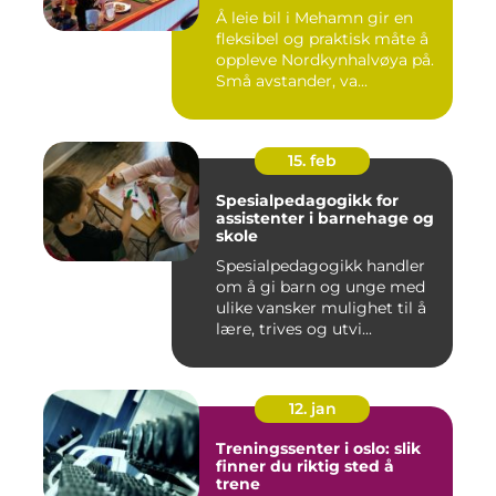
Å leie bil i Mehamn gir en
fleksibel og praktisk måte å
oppleve Nordkynhalvøya på.
Små avstander, va...
15. feb
Spesialpedagogikk for
assistenter i barnehage og
skole
Spesialpedagogikk handler
om å gi barn og unge med
ulike vansker mulighet til å
lære, trives og utvi...
12. jan
Treningssenter i oslo: slik
finner du riktig sted å
trene