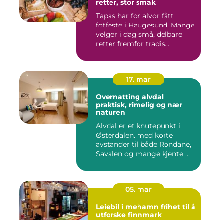
retter, stor smak
Tapas har for alvor fått
fotfeste i Haugesund. Mange
velger i dag små, delbare
retter fremfor tradis...
17. mar
Overnatting alvdal
praktisk, rimelig og nær
naturen
Alvdal er et knutepunkt i
Østerdalen, med korte
avstander til både Rondane,
Savalen og mange kjente ...
05. mar
Leiebil i mehamn frihet til å
utforske finnmark