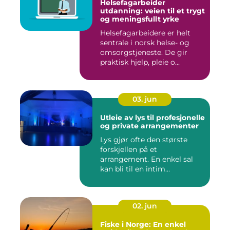
Helsefagarbeider
utdanning: veien til et trygt
og meningsfullt yrke
Helsefagarbeidere er helt
sentrale i norsk helse- og
omsorgstjeneste. De gir
praktisk hjelp, pleie o...
03. jun
Utleie av lys til profesjonelle
og private arrangementer
Lys gjør ofte den største
forskjellen på et
arrangement. En enkel sal
kan bli til en intim
konsertsc...
02. jun
Fiske i Norge: En enkel