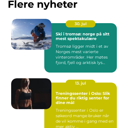
Flere nyheter
30. jul
Ski i tromsø: norge på sitt
mest spektakulære
Tromsø ligger midt i et av
Norges mest varierte
vinterområder. Her møtes
fjord, fjell og arktisk lys...
13. jul
Treningssenter i Oslo: Slik
finner du riktig senter for
dine mål
Treningssenter i Oslo er
søkeord mange bruker når
de vil komme i gang med en
mer aktiv ...