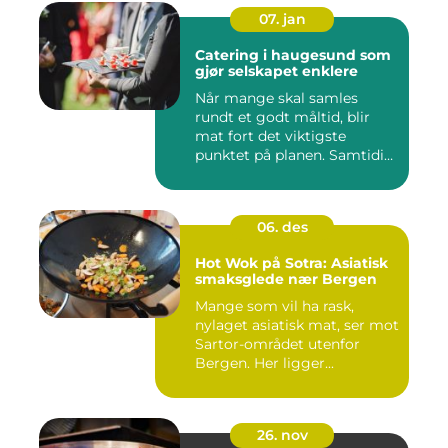
07. jan
Catering i haugesund som
gjør selskapet enklere
Når mange skal samles
rundt et godt måltid, blir
mat fort det viktigste
punktet på planen. Samtidig
...
06. des
Hot Wok på Sotra: Asiatisk
smaksglede nær Bergen
Mange som vil ha rask,
nylaget asiatisk mat, ser mot
Sartor-området utenfor
Bergen. Her ligger...
26. nov