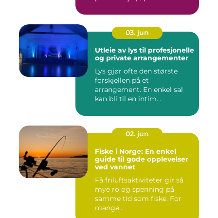
03. jun
Utleie av lys til profesjonelle
og private arrangementer
Lys gjør ofte den største
forskjellen på et
arrangement. En enkel sal
kan bli til en intim
konsertsc...
02. jun
Fiske i Norge: En enkel
guide til gode opplevelser
ved vannet
Få friluftsaktiviteter gir så
mye ro og spenning på
samme tid som fiske. For
mange...