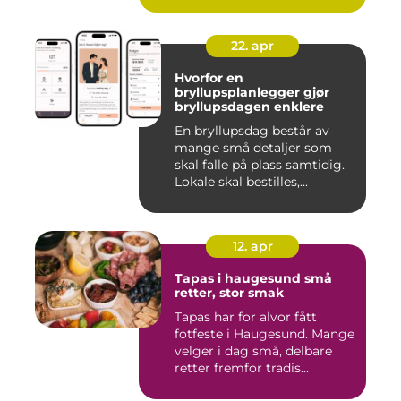
22. apr
Hvorfor en
bryllupsplanlegger gjør
bryllupsdagen enklere
En bryllupsdag består av
mange små detaljer som
skal falle på plass samtidig.
Lokale skal bestilles,...
12. apr
Tapas i haugesund små
retter, stor smak
Tapas har for alvor fått
fotfeste i Haugesund. Mange
velger i dag små, delbare
retter fremfor tradis...