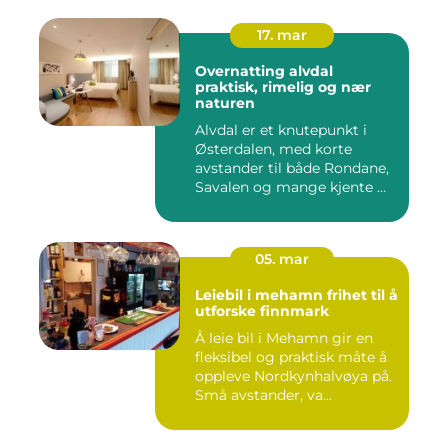
17. mar
Overnatting alvdal
praktisk, rimelig og nær
naturen
Alvdal er et knutepunkt i
Østerdalen, med korte
avstander til både Rondane,
Savalen og mange kjente ...
05. mar
Leiebil i mehamn frihet til å
utforske finnmark
Å leie bil i Mehamn gir en
fleksibel og praktisk måte å
oppleve Nordkynhalvøya på.
Små avstander, va...