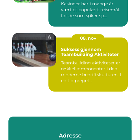
Kasinoer har i mange år
vært et populært reisemål
for de som søker sp...
08. nov
Suksess gjennom
Teambuilding Aktiviteter
Teambuilding aktiviteter er
nøkkelkomponenter i den
moderne bedriftskulturen. I
en tid preget...
Adresse