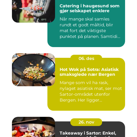
Catering i haugesund som
gjør selskapet enklere
Når mange skal samles
rundt et godt måltid, blir
mat fort det viktigste
punktet på planen. Samtidig
...
06. des
Hot Wok på Sotra: Asiatisk
smaksglede nær Bergen
Mange som vil ha rask,
nylaget asiatisk mat, ser mot
Sartor-området utenfor
Bergen. Her ligger...
26. nov
Takeaway i Sartor: Enkel,