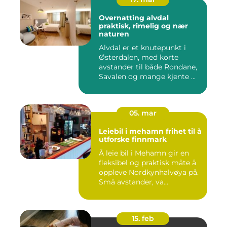
Overnatting alvdal
praktisk, rimelig og nær
naturen
Alvdal er et knutepunkt i
Østerdalen, med korte
avstander til både Rondane,
Savalen og mange kjente ...
05. mar
Leiebil i mehamn frihet til å
utforske finnmark
Å leie bil i Mehamn gir en
fleksibel og praktisk måte å
oppleve Nordkynhalvøya på.
Små avstander, va...
15. feb