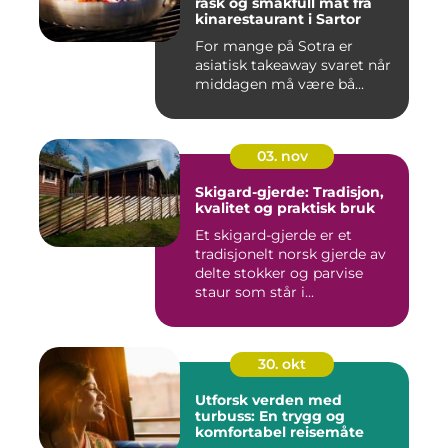
rask og smakfull mat fra
kinarestaurant i Sartor
For mange på Sotra er
asiatisk takeaway svaret når
middagen må være bå...
03. nov
Skigard-gjerde: Tradisjon,
kvalitet og praktisk bruk
Et skigard-gjerde er et
tradisjonelt norsk gjerde av
delte stokker og parvise
staur som står i...
30. okt
Utforsk verden med
turbuss: En trygg og
komfortabel reisemåte