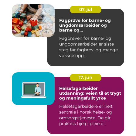
07. jul
Fagprøve for barne- og
ungdomsarbeider og
barne og
ungdomsarbeiderfaget VG1
Fagprøven for barne- og
og VG2
ungdomsarbeider er siste
steg før fagbrev, og mange
voksne opp...
17. jun
Helsefagarbeider
utdanning: veien til et trygt
og meningsfullt yrke
Helsefagarbeidere er helt
sentrale i norsk helse- og
omsorgstjeneste. De gir
praktisk hjelp, pleie o...