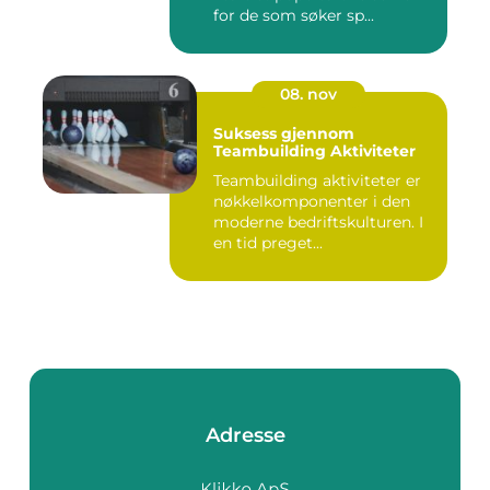
for de som søker sp...
08. nov
Suksess gjennom
Teambuilding Aktiviteter
Teambuilding aktiviteter er
nøkkelkomponenter i den
moderne bedriftskulturen. I
en tid preget...
Adresse