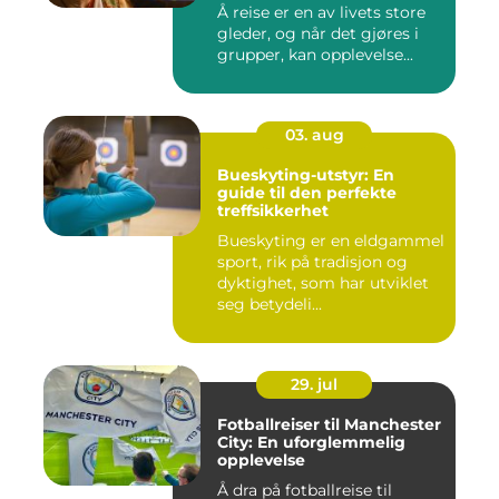
Å reise er en av livets store
gleder, og når det gjøres i
grupper, kan opplevelse...
03. aug
Bueskyting-utstyr: En
guide til den perfekte
treffsikkerhet
Bueskyting er en eldgammel
sport, rik på tradisjon og
dyktighet, som har utviklet
seg betydeli...
29. jul
Fotballreiser til Manchester
City: En uforglemmelig
opplevelse
Å dra på fotballreise til