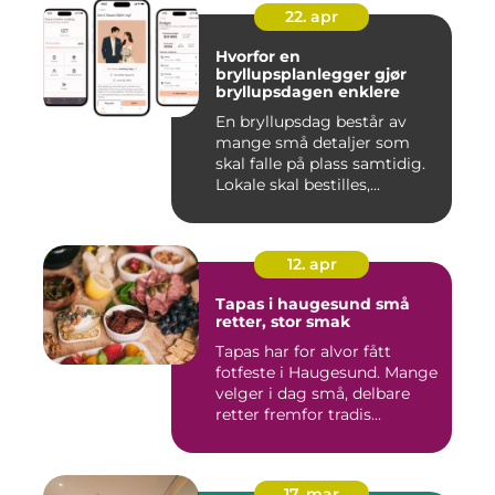
22. apr
Hvorfor en
bryllupsplanlegger gjør
bryllupsdagen enklere
En bryllupsdag består av
mange små detaljer som
skal falle på plass samtidig.
Lokale skal bestilles,...
12. apr
Tapas i haugesund små
retter, stor smak
Tapas har for alvor fått
fotfeste i Haugesund. Mange
velger i dag små, delbare
retter fremfor tradis...
17. mar