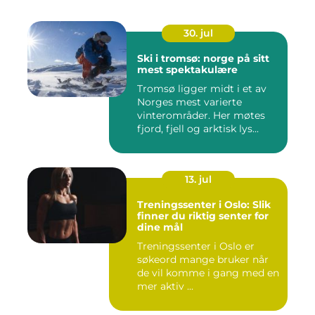
30. jul
Ski i tromsø: norge på sitt
mest spektakulære
Tromsø ligger midt i et av
Norges mest varierte
vinterområder. Her møtes
fjord, fjell og arktisk lys...
13. jul
Treningssenter i Oslo: Slik
finner du riktig senter for
dine mål
Treningssenter i Oslo er
søkeord mange bruker når
de vil komme i gang med en
mer aktiv ...