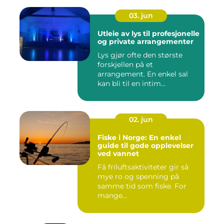
03. jun
Utleie av lys til profesjonelle
og private arrangementer
Lys gjør ofte den største
forskjellen på et
arrangement. En enkel sal
kan bli til en intim
konsertsc...
02. jun
Fiske i Norge: En enkel
guide til gode opplevelser
ved vannet
Få friluftsaktiviteter gir så
mye ro og spenning på
samme tid som fiske. For
mange...