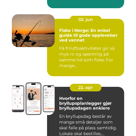
konsertsc...
02. jun
Fiske i Norge: En enkel
guide til gode opplevelser
ved vannet
Få friluftsaktiviteter gir så
mye ro og spenning på
samme tid som fiske. For
mange...
22. apr
Hvorfor en
bryllupsplanlegger gjør
bryllupsdagen enklere
En bryllupsdag består av
mange små detaljer som
skal falle på plass samtidig.
Lokale skal bestilles,...