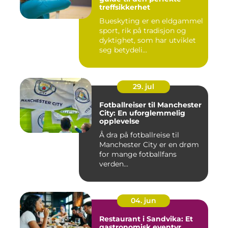
treffsikkerhet
Bueskyting er en eldgammel
sport, rik på tradisjon og
dyktighet, som har utviklet
seg betydeli...
29. jul
Fotballreiser til Manchester
City: En uforglemmelig
opplevelse
Å dra på fotballreise til
Manchester City er en drøm
for mange fotballfans
verden...
04. jun
Restaurant i Sandvika: Et
gastronomisk eventyr