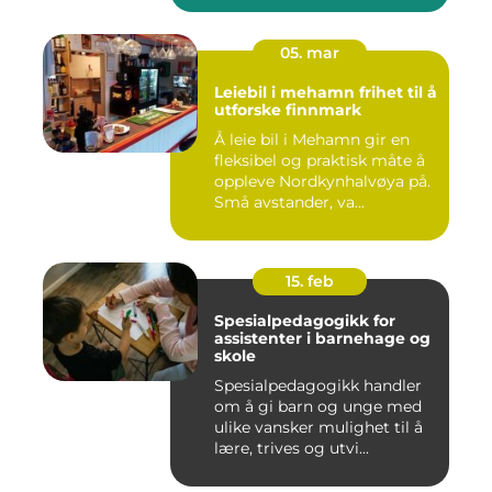
05. mar
Leiebil i mehamn frihet til å
utforske finnmark
Å leie bil i Mehamn gir en
fleksibel og praktisk måte å
oppleve Nordkynhalvøya på.
Små avstander, va...
15. feb
Spesialpedagogikk for
assistenter i barnehage og
skole
Spesialpedagogikk handler
om å gi barn og unge med
ulike vansker mulighet til å
lære, trives og utvi...