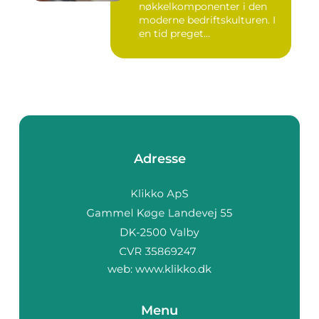
nøkkelkomponenter i den
moderne bedriftskulturen. I
en tid preget...
Adresse
web:
www.klikko.dk
Menu