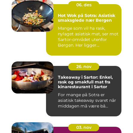
06. des
Hot Wok på Sotra: Asiatisk
smaksglede nær Bergen
Mange som vil ha rask,
nylaget asiatisk mat, ser mot
Sartor-området utenfor
Bergen. Her ligger...
26. nov
Takeaway i Sartor: Enkel,
rask og smakfull mat fra
kinarestaurant i Sartor
For mange på Sotra er
asiatisk takeaway svaret når
middagen må være bå...
03. nov